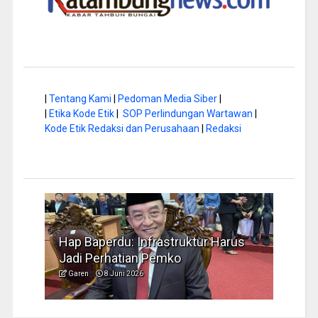
|
Tentang Kami
|
Pedoman Media Siber
|
|
Etika Kode Etik
|
SOP Perlindungan Wartawan
|
Kode Etik Redaksi dan Perusahaan
|
Redaksi
a di
Hap Baperdu: Infrastruktur Harus
Musi
Jadi Perhatian Pemko
Peng
Garen
8 Juni 2026
Garen