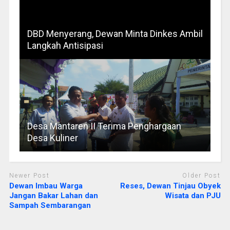
DBD Menyerang, Dewan Minta Dinkes Ambil
Langkah Antisipasi
Desa Mantaren II Terima Penghargaan
Desa Kuliner
Newer Post
Older Post
Dewan Imbau Warga
Reses, Dewan Tinjau Obyek
Jangan Bakar Lahan dan
Wisata dan PJU
Sampah Sembarangan