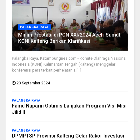
PALANGKA RAYA
Minim Prestasi di PON XXI/2024 Aceh-Sumut,
KONI Kalteng Berikan Klarifikasi
Palangka Raya, Katambungnes.com - Komite Olahraga Nasional
Indonesia (KONI) Kalimantan Tengah (Kalteng) menggelar
konferensi pers terkait perhelatan a [...]
23 September 2024
PALANGKA RAYA
Fairid Naparin Optimis Lanjukan Program Visi Misi
Jilid II
PALANGKA RAYA
DPMPTSP Provinsi Kalteng Gelar Rakor Investasi