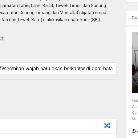
(Kecamatan Lahei, Lahei Barat, Teweh Timur, dan Gunung
I (Kecamatan Gunung Timang dan Montallat) dijatah empat
PA
atan dan Teweh Baru) dialokasikan enam kursi.(SBI)
02
Pal
Ola
Kal
kon