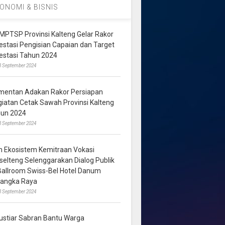
ONOMI & BISNIS
MPTSP Provinsi Kalteng Gelar Rakor
vestasi Pengisian Capaian dan Target
vestasi Tahun 2024
3 September 2024
mentan Adakan Rakor Persiapan
giatan Cetak Sawah Provinsi Kalteng
hun 2024
8 September 2024
m Ekosistem Kemitraan Vokasi
lselteng Selenggarakan Dialog Publik
 Ballroom Swiss-Bel Hotel Danum
langka Raya
8 September 2024
ustiar Sabran Bantu Warga