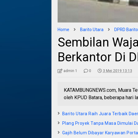
Home
Barito Utara
DPRD Barito
Sembilan Waja
Berkantor Di 
admin 1
0
3 Mei 2019 13:13
KATAMBUNGNEWS.com, Muara Teweh-
oleh KPUD Batara, beberapa hari la
Barito Utara Raih Juara Terbaik Dae
Plang Proyek Tanpa Masa Dimulai D
Gajih Belum Dibayar Karyawan Porta