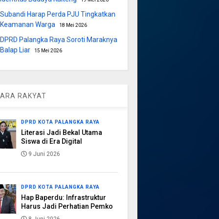
Subandi Harap Perda PJU Tingkatkan
Keamanan Warga
18 Mei 2026
DPRD Palangka Raya Soroti Maraknya
Balap Liar
15 Mei 2026
ARA RAKYAT
DPRD KOTA PALANGKA RAYA
Literasi Jadi Bekal Utama
Siswa di Era Digital
9 Juni 2026
DPRD KOTA PALANGKA RAYA
Hap Baperdu: Infrastruktur
Harus Jadi Perhatian Pemko