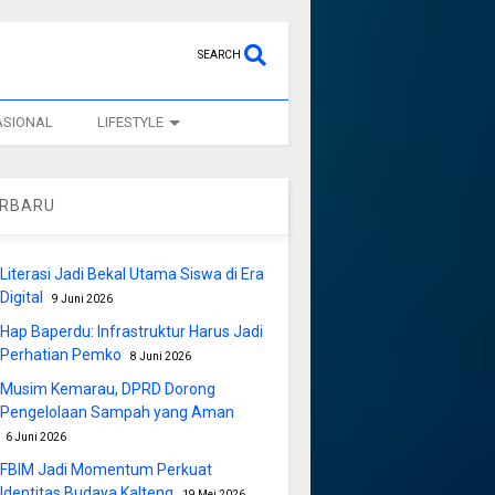
SEARCH
ASIONAL
LIFESTYLE
ERBARU
Literasi Jadi Bekal Utama Siswa di Era
Digital
9 Juni 2026
Hap Baperdu: Infrastruktur Harus Jadi
Perhatian Pemko
8 Juni 2026
Musim Kemarau, DPRD Dorong
Pengelolaan Sampah yang Aman
6 Juni 2026
FBIM Jadi Momentum Perkuat
Identitas Budaya Kalteng
19 Mei 2026