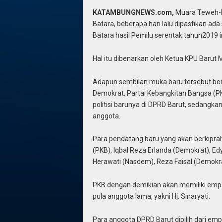
KATAMBUNGNEWS.com,
Muara Teweh-Be
Batara, beberapa hari lalu dipastikan 
Batara hasil Pemilu serentak tahun2019 in
Hal itu dibenarkan oleh Ketua KPU Barut M
Adapun sembilan muka baru tersebut berasa
Demokrat, Partai Kebangkitan Bangsa (P
politisi barunya di DPRD Barut, sedangk
anggota.
Para pendatang baru yang akan berkipra
(PKB), Iqbal Reza Erlanda (Demokrat), Ed
Herawati (Nasdem), Reza Faisal (Demokrat)
PKB dengan demikian akan memiliki empat
pula anggota lama, yakni Hj. Sinaryati.
Para anggota DPRD Barut dipilih dari emp