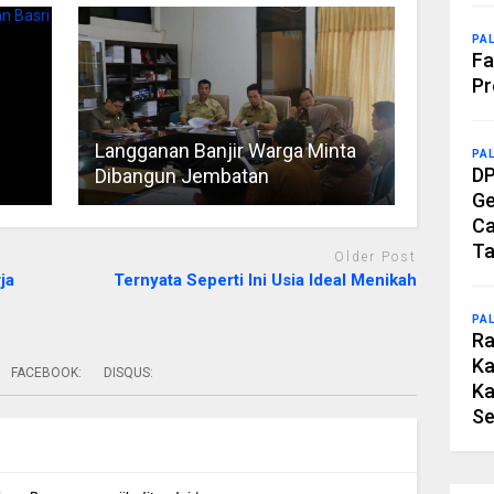
PA
Fa
Pr
Langganan Banjir Warga Minta
PA
DP
Dibangun Jembatan
Ge
Ca
Ta
Older Post
ja
Ternyata Seperti Ini Usia Ideal Menikah
PA
Ra
Ka
FACEBOOK:
DISQUS:
Ka
Se