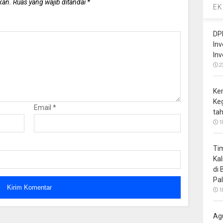
kan.
Ruas yang wajib ditandai
*
EK
DP
In
In
2
Ke
Ke
Email
*
ta
1
Ti
Ka
di
Pa
1
Ag