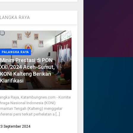
LANGKA RAYA
PALANGKA RAYA
Minim Prestasi di PON
XXI/2024 Aceh-Sumut,
KONI Kalteng Berikan
Klarifikasi
angka Raya, Katambungnes.com - Komite
hraga Nasional Indonesia (KONI)
imantan Tengah (Kalteng) menggelar
ferensi pers terkait perhelatan a [...]
23 September 2024