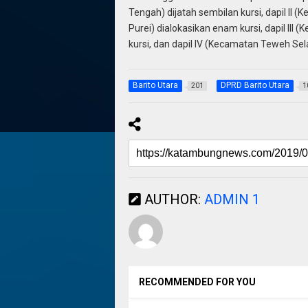
Tengah) dijatah sembilan kursi, dapil II 
Purei) dialokasikan enam kursi, dapil II
kursi, dan dapil IV (Kecamatan Teweh Sel
Barito Utara
DPRD Barito Utara
201
1
AUTHOR:
ADMIN 1
RECOMMENDED FOR YOU