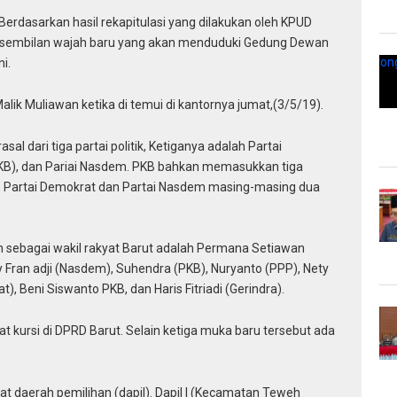
rdasarkan hasil rekapitulasi yang dilakukan oleh KPUD
ada sembilan wajah baru yang akan menduduki Gedung Dewan
i.
alik Muliawan ketika di temui di kantornya jumat,(3/5/19).
l dari tiga partai politik, Ketiganya adalah Partai
KB), dan Pariai Nasdem. PKB bahkan memasukkan tiga
an Partai Demokrat dan Partai Nasdem masing-masing dua
h sebagai wakil rakyat Barut adalah Permana Setiawan
y Fran adji (Nasdem), Suhendra (PKB), Nuryanto (PPP), Nety
, Beni Siswanto PKB, dan Haris Fitriadi (Gerindra).
 kursi di DPRD Barut. Selain ketiga muka baru tersebut ada
at daerah pemilihan (dapil). Dapil I (Kecamatan Teweh