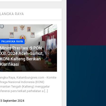
LANGKA RAYA
PALANGKA RAYA
Minim Prestasi di PON
XXI/2024 Aceh-Sumut,
KONI Kalteng Berikan
Klarifikasi
angka Raya, Katambungnes.com - Komite
hraga Nasional Indonesia (KONI)
imantan Tengah (Kalteng) menggelar
ferensi pers terkait perhelatan a [...]
23 September 2024