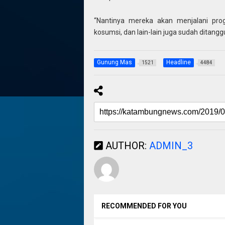
“Nantinya mereka akan menjalani pr
kosumsi, dan lain-lain juga sudah ditang
Gunung Mas
Headline
1521
4484
AUTHOR:
ADMIN_3
RECOMMENDED FOR YOU