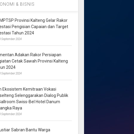
ONOMI & BISNIS
MPTSP Provinsi Kalteng Gelar Rakor
vestasi Pengisian Capaian dan Target
vestasi Tahun 2024
3 September 2024
mentan Adakan Rakor Persiapan
giatan Cetak Sawah Provinsi Kalteng
hun 2024
8 September 2024
m Ekosistem Kemitraan Vokasi
lselteng Selenggarakan Dialog Publik
 Ballroom Swiss-Bel Hotel Danum
langka Raya
8 September 2024
ustiar Sabran Bantu Warga