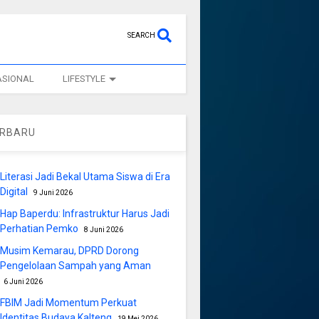
SEARCH
ASIONAL
LIFESTYLE
ERBARU
Literasi Jadi Bekal Utama Siswa di Era
Digital
9 Juni 2026
Hap Baperdu: Infrastruktur Harus Jadi
Perhatian Pemko
8 Juni 2026
Musim Kemarau, DPRD Dorong
Pengelolaan Sampah yang Aman
6 Juni 2026
FBIM Jadi Momentum Perkuat
Identitas Budaya Kalteng
19 Mei 2026