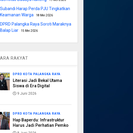
Subandi Harap Perda PJU Tingkatkan
Keamanan Warga
18 Mei 2026
DPRD Palangka Raya Soroti Maraknya
Balap Liar
15 Mei 2026
ARA RAKYAT
DPRD KOTA PALANGKA RAYA
Literasi Jadi Bekal Utama
Siswa di Era Digital
9 Juni 2026
DPRD KOTA PALANGKA RAYA
Hap Baperdu: Infrastruktur
Harus Jadi Perhatian Pemko