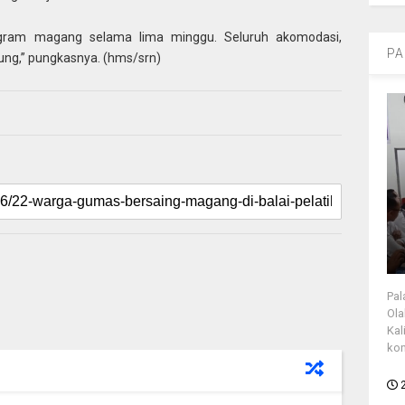
ogram magang selama lima minggu. Seluruh akomodasi,
PA
gung,” pungkasnya. (hms/srn)
Pal
Ola
Kal
kon