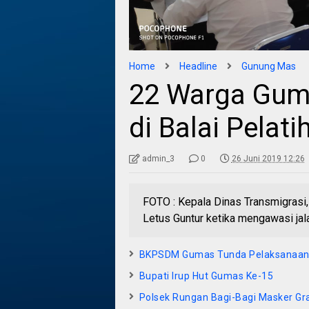
Home
Headline
Gunung Mas
22 Warga Gum
di Balai Pelati
admin_3
0
26 Juni 2019 12:26
FOTO : Kepala Dinas Transmigrasi
Letus Guntur ketika mengawasi jala
BKPSDM Gumas Tunda Pelaksanaan
Bupati Irup Hut Gumas Ke-15
Polsek Rungan Bagi-Bagi Masker Gra