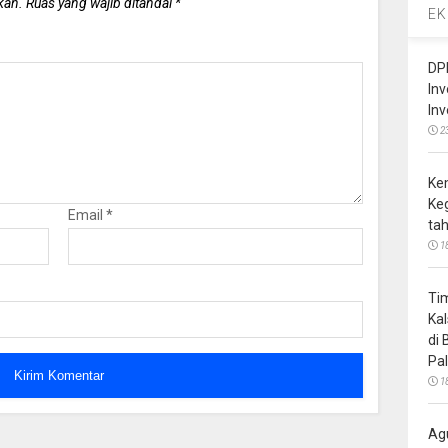
kan.
Ruas yang wajib ditandai
*
EK
DP
In
In
2
Ke
Ke
Email
*
ta
1
Ti
Ka
di
Pa
1
Ag