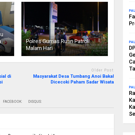
PA
Fa
Pr
au
a
Polres Gumas Rutin Patroli
PA
DP
Malam Hari
Ge
Ca
Ta
Older Post
al di
Masyarakat Desa Tumbang Anoi Bakal
si
Dicecoki Paham Sadar Wisata
PA
Ra
Ka
FACEBOOK:
DISQUS:
Ka
Se