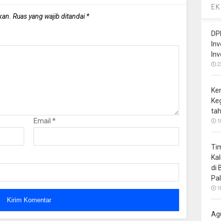
EK
kan.
Ruas yang wajib ditandai
*
DP
In
In
2
Ke
Ke
ta
Email
*
1
Ti
Ka
di
Pa
1
Ag