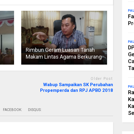
PA
Fa
Pr
PA
DP
Rimbun Geram Luasan Tanah
Ge
Makam Lintas Agama Berkurang
Ca
Ta
Older Post
Wabup Sampaikan SK Perubahan
PA
Propemperda dan RPJ APBD 2018
Ra
Ka
Ka
FACEBOOK:
DISQUS:
Se