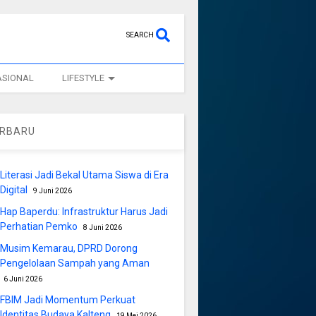
SEARCH
ASIONAL
LIFESTYLE
ERBARU
Literasi Jadi Bekal Utama Siswa di Era
Digital
9 Juni 2026
Hap Baperdu: Infrastruktur Harus Jadi
Perhatian Pemko
8 Juni 2026
Musim Kemarau, DPRD Dorong
Pengelolaan Sampah yang Aman
6 Juni 2026
FBIM Jadi Momentum Perkuat
Identitas Budaya Kalteng
19 Mei 2026