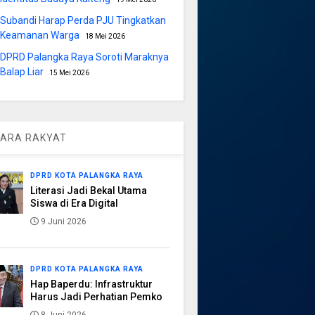
Subandi Harap Perda PJU Tingkatkan
Keamanan Warga
18 Mei 2026
DPRD Palangka Raya Soroti Maraknya
Balap Liar
15 Mei 2026
ARA RAKYAT
DPRD KOTA PALANGKA RAYA
Literasi Jadi Bekal Utama
Siswa di Era Digital
9 Juni 2026
DPRD KOTA PALANGKA RAYA
Hap Baperdu: Infrastruktur
Harus Jadi Perhatian Pemko