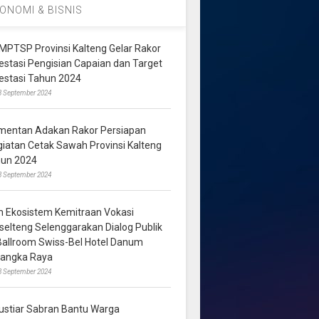
ONOMI & BISNIS
MPTSP Provinsi Kalteng Gelar Rakor
vestasi Pengisian Capaian dan Target
vestasi Tahun 2024
3 September 2024
mentan Adakan Rakor Persiapan
giatan Cetak Sawah Provinsi Kalteng
hun 2024
8 September 2024
m Ekosistem Kemitraan Vokasi
lselteng Selenggarakan Dialog Publik
 Ballroom Swiss-Bel Hotel Danum
langka Raya
8 September 2024
ustiar Sabran Bantu Warga