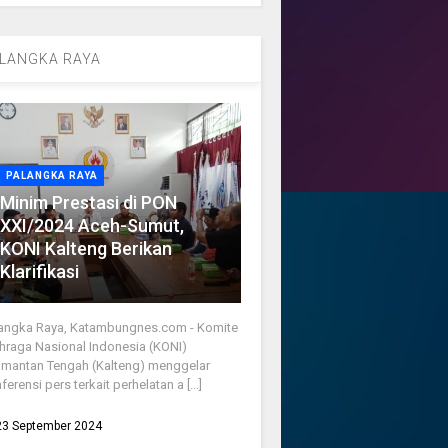
LANGKA RAYA
PALANGKA RAYA
Minim Prestasi di PON
XXI/2024 Aceh-Sumut,
KONI Kalteng Berikan
Klarifikasi
angka Raya, Katambungnes.com - Komite
hraga Nasional Indonesia (KONI)
imantan Tengah (Kalteng) menggelar
ferensi pers terkait perhelatan a [...]
23 September 2024