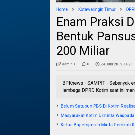
Home
Kotawaringin Timur
DPRD
Enam Praksi 
Bentuk Pansus 
200 Miliar
admin 1
0
24 Juni 2019 14:25
BPKnews - SAMPIT - Sebanyak enam 
lembaga DPRD Kotim saat ini me
Belum Satupun PBS Di Kotim Realis
Masyarakat Kotim Diminta Waspadai
Ketua Bapemperda Minta Pemkab K