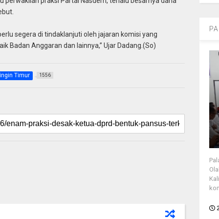
 perwakilan praksi Partai Nasdem, terlalu besarnya dana
ebut.
PA
rlu segera di tindaklanjuti oleh jajaran komisi yang
ik Badan Anggaran dan lainnya,” Ujar Dadang.(So)
ingin Timur
1556
Pal
Ola
Kal
kon