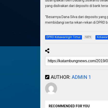
disampaikan oleh Dadang Siswanto selaku
yang disilvakan dari deposito di bank ters
“Besarnya Dana Silva dari deposito yang pe
membidangi serta rekan-rekan di DPRD ba
DPRD Kotawaringin Timur
Kotawar
1271
AUTHOR:
ADMIN 1
RECOMMENDED FOR YOU