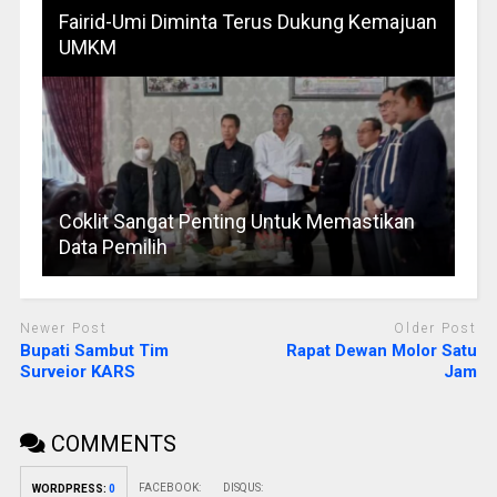
Fairid-Umi Diminta Terus Dukung Kemajuan
UMKM
Coklit Sangat Penting Untuk Memastikan
Data Pemilih
Newer Post
Older Post
Bupati Sambut Tim
Rapat Dewan Molor Satu
Surveior KARS
Jam
COMMENTS
FACEBOOK:
DISQUS:
WORDPRESS:
0