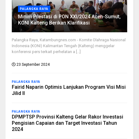
PALANGKA RAYA
Minim Prestasi di PON XXI/2024 Aceh-Sumut,
KONI Kalteng Berikan Klarifikasi
Palangka Raya, Katambungnes.com - Komite Olahraga Nasional
Indonesia (KONI) Kalimantan Tengah (Kalteng) menggelar
konferensi pers terkait perhelatan a [...]
23 September 2024
PALANGKA RAYA
Fairid Naparin Optimis Lanjukan Program Visi Misi
Jilid II
PALANGKA RAYA
DPMPTSP Provinsi Kalteng Gelar Rakor Investasi
Pengisian Capaian dan Target Investasi Tahun
2024