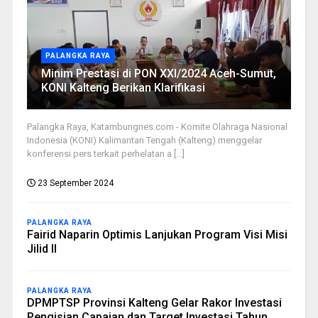
PALANGKA RAYA
Minim Prestasi di PON XXI/2024 Aceh-Sumut,
KONI Kalteng Berikan Klarifikasi
Palangka Raya, Katambungnes.com - Komite Olahraga Nasional
Indonesia (KONI) Kalimantan Tengah (Kalteng) menggelar
konferensi pers terkait perhelatan a [...]
23 September 2024
PALANGKA RAYA
Fairid Naparin Optimis Lanjukan Program Visi Misi
Jilid II
PALANGKA RAYA
DPMPTSP Provinsi Kalteng Gelar Rakor Investasi
Pengisian Capaian dan Target Investasi Tahun