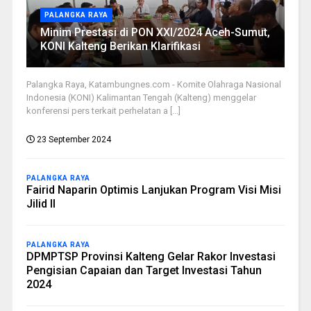
PALANGKA RAYA
Minim Prestasi di PON XXI/2024 Aceh-Sumut,
KONI Kalteng Berikan Klarifikasi
Palangka Raya, Katambungnes.com - Komite Olahraga Nasional
Indonesia (KONI) Kalimantan Tengah (Kalteng) menggelar
konferensi pers terkait perhelatan a [...]
23 September 2024
PALANGKA RAYA
Fairid Naparin Optimis Lanjukan Program Visi Misi
Jilid II
PALANGKA RAYA
DPMPTSP Provinsi Kalteng Gelar Rakor Investasi
Pengisian Capaian dan Target Investasi Tahun
2024