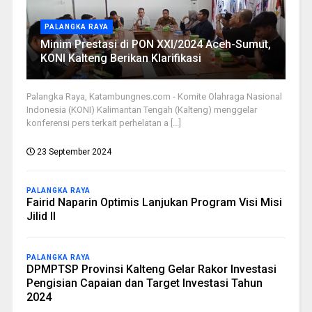
PALANGKA RAYA
Minim Prestasi di PON XXI/2024 Aceh-Sumut,
KONI Kalteng Berikan Klarifikasi
Palangka Raya, Katambungnes.com - Komite Olahraga Nasional
Indonesia (KONI) Kalimantan Tengah (Kalteng) menggelar
konferensi pers terkait perhelatan a [...]
23 September 2024
PALANGKA RAYA
Fairid Naparin Optimis Lanjukan Program Visi Misi
Jilid II
PALANGKA RAYA
DPMPTSP Provinsi Kalteng Gelar Rakor Investasi
Pengisian Capaian dan Target Investasi Tahun
2024