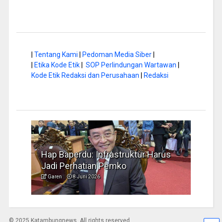
|
Tentang Kami
|
Pedoman Media Siber
|
|
Etika Kode Etik
|
SOP Perlindungan Wartawan
|
Kode Etik Redaksi dan Perusahaan
|
Redaksi
a di
Hap Baperdu: Infrastruktur Harus
Musi
Jadi Perhatian Pemko
Peng
Garen
8 Juni 2026
Garen
© 2025 Katambungnews. All rights reserved.