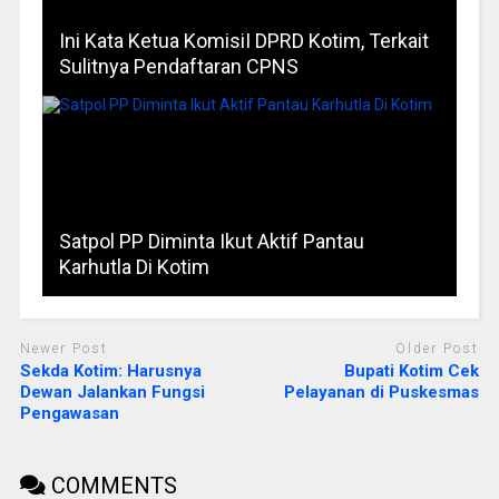
Ini Kata Ketua KomisiI DPRD Kotim, Terkait
Sulitnya Pendaftaran CPNS
Satpol PP Diminta Ikut Aktif Pantau
Karhutla Di Kotim
Newer Post
Older Post
Sekda Kotim: Harusnya
Bupati Kotim Cek
Dewan Jalankan Fungsi
Pelayanan di Puskesmas
Pengawasan
COMMENTS