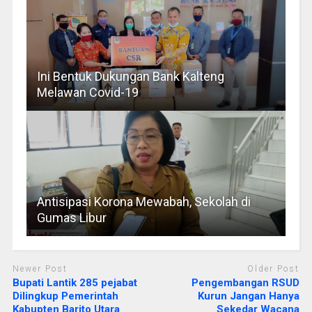
Ini Bentuk Dukungan Bank Kalteng
Melawan Covid-19
Antisipasi Korona Mewabah, Sekolah di
Gumas Libur
Newer Post
Older Post
Bupati Lantik 285 pejabat
Pengembangan RSUD
Dilingkup Pemerintah
Kurun Jangan Hanya
Kabupten Barito Utara
Sekedar Wacana