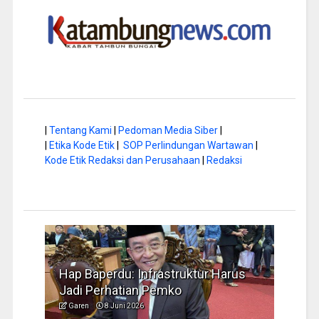
|
Tentang Kami
|
Pedoman Media Siber
|
|
Etika Kode Etik
|
SOP Perlindungan Wartawan
|
Kode Etik Redaksi dan Perusahaan
|
Redaksi
a di
Hap Baperdu: Infrastruktur Harus
Musi
Jadi Perhatian Pemko
Peng
Garen
8 Juni 2026
Garen