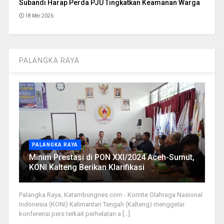
Subandi Harap Perda PJU Tingkatkan Keamanan Warga
18 Mei 2026
PALANGKA RAYA
PALANGKA RAYA
Minim Prestasi di PON XXI/2024 Aceh-Sumut,
KONI Kalteng Berikan Klarifikasi
Palangka Raya, Katambungnes.com - Komite Olahraga Nasional
Indonesia (KONI) Kalimantan Tengah (Kalteng) menggelar
konferensi pers terkait perhelatan a [...]