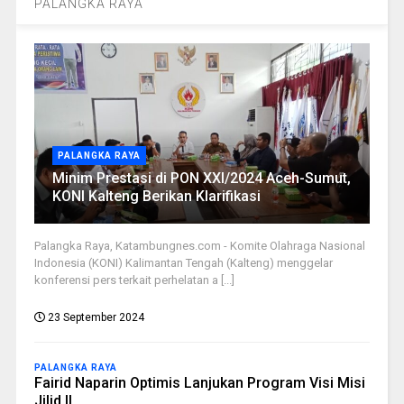
PALANGKA RAYA
PALANGKA RAYA
Minim Prestasi di PON XXI/2024 Aceh-Sumut,
KONI Kalteng Berikan Klarifikasi
Palangka Raya, Katambungnes.com - Komite Olahraga Nasional
Indonesia (KONI) Kalimantan Tengah (Kalteng) menggelar
konferensi pers terkait perhelatan a [...]
23 September 2024
PALANGKA RAYA
Fairid Naparin Optimis Lanjukan Program Visi Misi
Jilid II