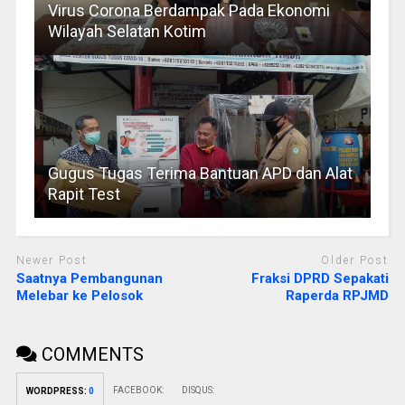
Virus Corona Berdampak Pada Ekonomi
Wilayah Selatan Kotim
Gugus Tugas Terima Bantuan APD dan Alat
Rapit Test
Newer Post
Older Post
Saatnya Pembangunan
Fraksi DPRD Sepakati
Melebar ke Pelosok
Raperda RPJMD
COMMENTS
FACEBOOK:
DISQUS:
WORDPRESS:
0