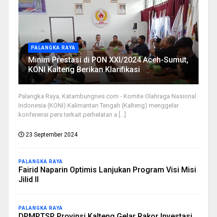
PALANGKA RAYA
Minim Prestasi di PON XXI/2024 Aceh-Sumut,
KONI Kalteng Berikan Klarifikasi
Palangka Raya, Katambungnes.com - Komite Olahraga Nasional
Indonesia (KONI) Kalimantan Tengah (Kalteng) menggelar
konferensi pers terkait perhelatan a [...]
23 September 2024
PALANGKA RAYA
Fairid Naparin Optimis Lanjukan Program Visi Misi
Jilid II
PALANGKA RAYA
DPMPTSP Provinsi Kalteng Gelar Rakor Investasi