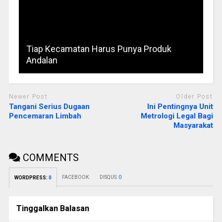
Tiap Kecamatan Harus Punya Produk
Andalan
Newer Post
Older Post
Tangani Serius Dugaan
Ini Pentingnya Unit
Pencemaran Limbah
Metrologi Legal Bagi
Masyarakat
COMMENTS
FACEBOOK:
DISQUS:
0
WORDPRESS:
0
Tinggalkan Balasan