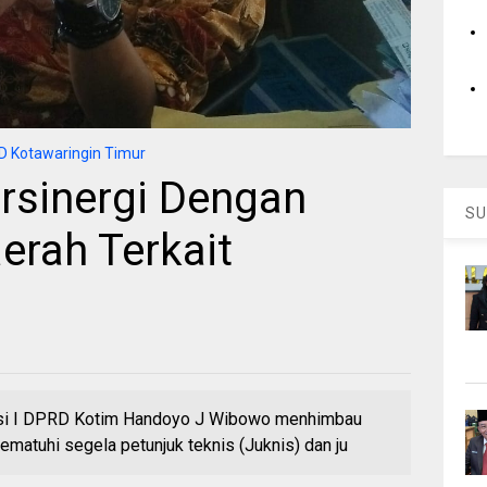
 Kotawaringin Timur
rsinergi Dengan
SU
erah Terkait
si I DPRD Kotim Handoyo J Wibowo menhimbau
matuhi segela petunjuk teknis (Juknis) dan ju