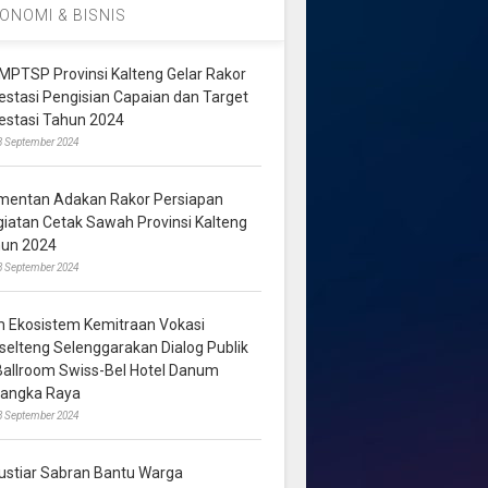
ONOMI & BISNIS
MPTSP Provinsi Kalteng Gelar Rakor
vestasi Pengisian Capaian dan Target
vestasi Tahun 2024
3 September 2024
mentan Adakan Rakor Persiapan
giatan Cetak Sawah Provinsi Kalteng
hun 2024
8 September 2024
m Ekosistem Kemitraan Vokasi
lselteng Selenggarakan Dialog Publik
 Ballroom Swiss-Bel Hotel Danum
langka Raya
8 September 2024
ustiar Sabran Bantu Warga