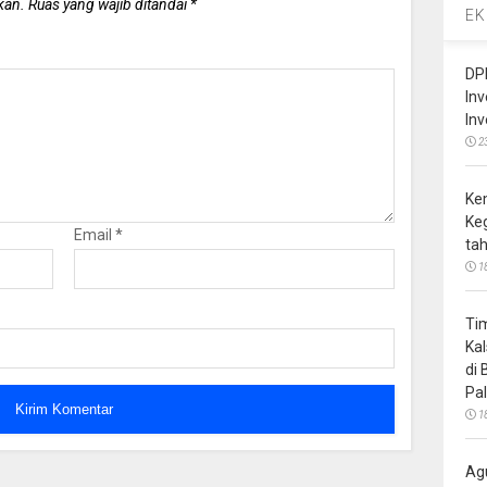
kan.
Ruas yang wajib ditandai
*
EK
DP
In
In
2
Ke
Ke
Email
*
ta
1
Ti
Ka
di
Pa
1
Ag