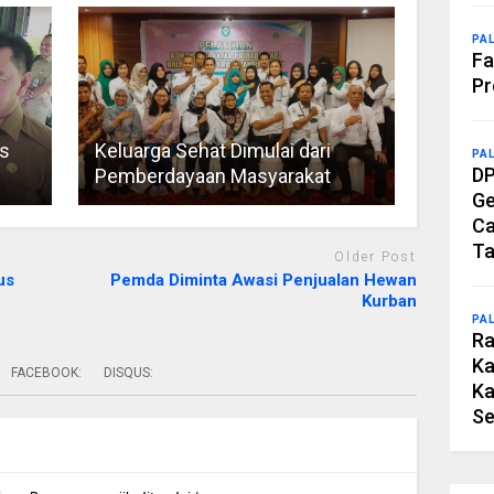
PA
Fa
Pr
s
Keluarga Sehat Dimulai dari
PA
DP
Pemberdayaan Masyarakat
Ge
Ca
Ta
Older Post
us
Pemda Diminta Awasi Penjualan Hewan
Kurban
PA
Ra
Ka
FACEBOOK:
DISQUS:
Ka
Se