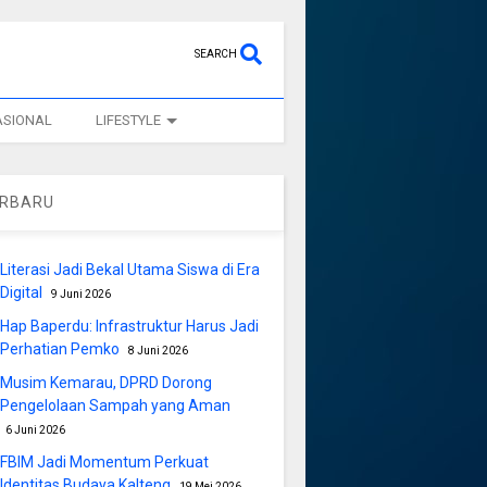
SEARCH
ASIONAL
LIFESTYLE
ERBARU
Literasi Jadi Bekal Utama Siswa di Era
Digital
9 Juni 2026
Hap Baperdu: Infrastruktur Harus Jadi
Perhatian Pemko
8 Juni 2026
Musim Kemarau, DPRD Dorong
Pengelolaan Sampah yang Aman
6 Juni 2026
FBIM Jadi Momentum Perkuat
Identitas Budaya Kalteng
19 Mei 2026