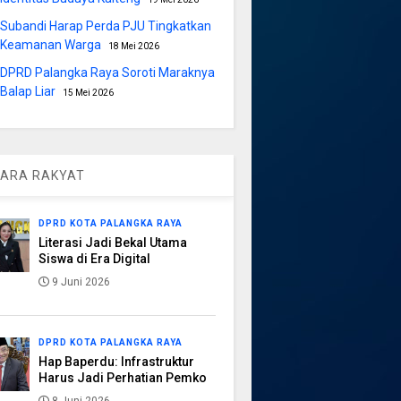
Subandi Harap Perda PJU Tingkatkan
Keamanan Warga
18 Mei 2026
DPRD Palangka Raya Soroti Maraknya
Balap Liar
15 Mei 2026
ARA RAKYAT
DPRD KOTA PALANGKA RAYA
Literasi Jadi Bekal Utama
Siswa di Era Digital
9 Juni 2026
DPRD KOTA PALANGKA RAYA
Hap Baperdu: Infrastruktur
Harus Jadi Perhatian Pemko