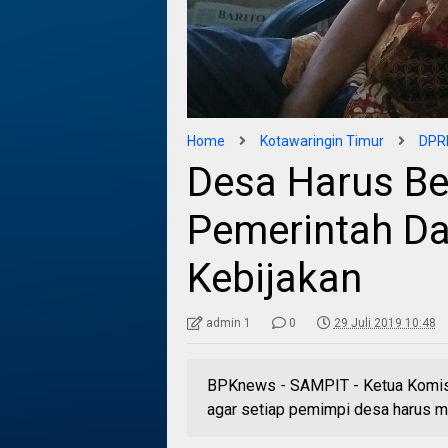
Home
Kotawaringin Timur
DPRD
Desa Harus Be
Pemerintah Da
Kebijakan
admin 1
0
29 Juli 2019 10:48
BPKnews - SAMPIT - Ketua Komi
agar setiap pemimpi desa harus me