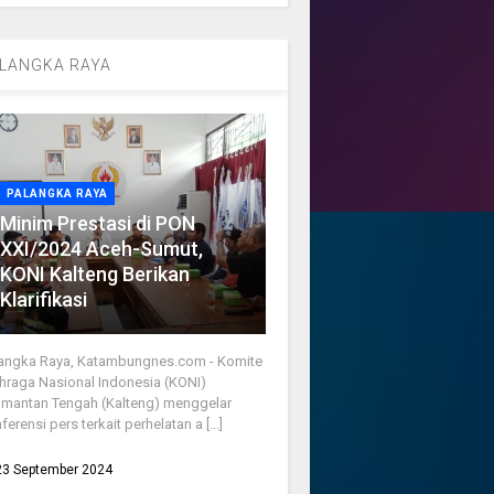
LANGKA RAYA
PALANGKA RAYA
Minim Prestasi di PON
XXI/2024 Aceh-Sumut,
KONI Kalteng Berikan
Klarifikasi
angka Raya, Katambungnes.com - Komite
hraga Nasional Indonesia (KONI)
imantan Tengah (Kalteng) menggelar
ferensi pers terkait perhelatan a [...]
23 September 2024