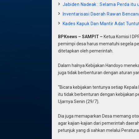
Jabiden Nadeak : Selama Perda itu 
Inventarisasi Daerah Rawan Bencana
Kades Kapuk Dan Mantir Adat Tuntut
BPKnews – SAMPIT –
Ketua Komisi I D
pemimpi desa harus mematuhi segela petu
ditetapkan oleh pemerintah.
Dalam halnya Kebijakan Handoyo meneka
juga tidak berbenturan dengan aturan yang
“Bicara kebijakan tentunya setiap Kepala
itu tidak berbenturan dengan kebijakan pe
Ujarnya Senin (29/7).
Dia juga memaparkan Desa memang oton
agar kajian-kajian dari pemerintah daer
petunjuk yang di sahkan melalui Peratur