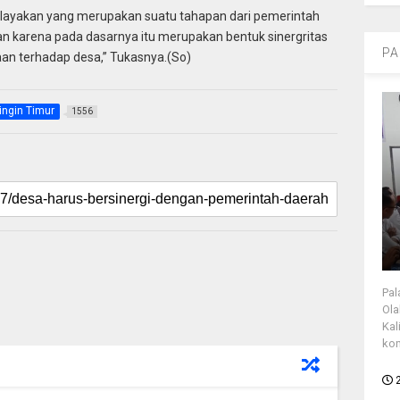
 kelayakan yang merupakan suatu tahapan dari pemerintah
uan karena pada dasarnya itu merupakan bentuk sinergritas
PA
an terhadap desa,” Tukasnya.(So)
ingin Timur
1556
Pal
Ola
Kal
kon