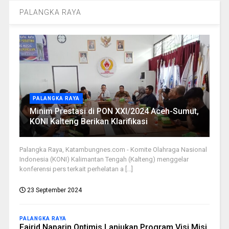
PALANGKA RAYA
PALANGKA RAYA
Minim Prestasi di PON XXI/2024 Aceh-Sumut,
KONI Kalteng Berikan Klarifikasi
Palangka Raya, Katambungnes.com - Komite Olahraga Nasional
Indonesia (KONI) Kalimantan Tengah (Kalteng) menggelar
konferensi pers terkait perhelatan a [...]
23 September 2024
PALANGKA RAYA
Fairid Naparin Optimis Lanjukan Program Visi Misi