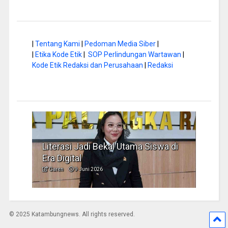
|
Tentang Kami
|
Pedoman Media Siber
|
|
Etika Kode Etik
|
SOP Perlindungan Wartawan
|
Kode Etik Redaksi dan Perusahaan
|
Redaksi
Literasi Jadi Bekal Utama Siswa di
Hap B
Era Digital
Jadi
Garen
9 Juni 2026
Garen
© 2025 Katambungnews. All rights reserved.