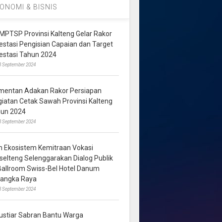
ONOMI & BISNIS
MPTSP Provinsi Kalteng Gelar Rakor
vestasi Pengisian Capaian dan Target
vestasi Tahun 2024
3 September 2024
mentan Adakan Rakor Persiapan
giatan Cetak Sawah Provinsi Kalteng
hun 2024
8 September 2024
m Ekosistem Kemitraan Vokasi
lselteng Selenggarakan Dialog Publik
 Ballroom Swiss-Bel Hotel Danum
langka Raya
8 September 2024
ustiar Sabran Bantu Warga