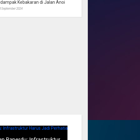
rdampak Kebakaran di Jalan Anoi
4 September 2024
p Baperdu: Infrastruktur
Musim Kemarau, DPRD