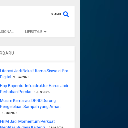
SEARCH
ASIONAL
LIFESTYLE
ERBARU
Literasi Jadi Bekal Utama Siswa di Era
Digital
9 Juni 2026
Hap Baperdu: Infrastruktur Harus Jadi
Perhatian Pemko
8 Juni 2026
Musim Kemarau, DPRD Dorong
Pengelolaan Sampah yang Aman
6 Juni 2026
FBIM Jadi Momentum Perkuat
Identitas Budaya Kalteng
19 Mei 2026