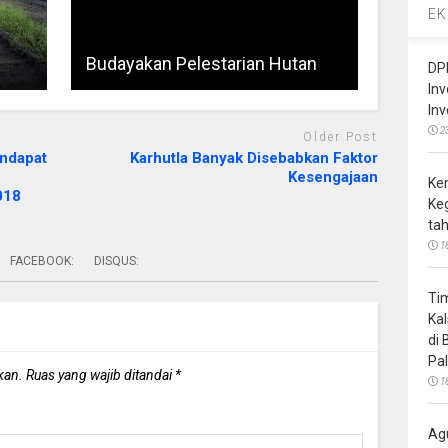
EK
Budayakan Pelestarian Hutan
DP
In
In
2
Older Post
endapat
Karhutla Banyak Disebabkan Faktor
Kesengajaan
Ke
018
Ke
ta
1
FACEBOOK:
DISQUS:
Ti
Ka
di
Pa
kan.
Ruas yang wajib ditandai
*
1
Ag