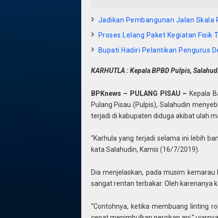
Jadikan Pembangunan Jalan Skala P
Proses Lelang Paket Kegiatan Fisik 
Bupati Hadiri Pelantikan Pengurus 
KARHUTLA : Kepala BPBD Pulpis, Salahudi
BPKnews – PULANG PISAU –
Kepala B
Pulang Pisau (Pulpis), Salahudin menye
terjadi di kabupaten diduga akibat ulah m
“Karhula yang terjadi selama ini lebih b
kata Salahudin, Kamis (16/7/2019).
Dia menjelaskan, pada musim kemarau la
sangat rentan terbakar. Oleh karenanya k
“Contohnya, ketika membuang linting r
cepat menimbulkan percikan api,” ujarnya