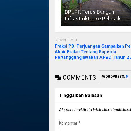
DPUPR Terus Bangun
Infrastruktur ke Pelosok
Newer Post
Fraksi PDI Perjuangan Sampaikan P
Akhir Fraksi Tentang Raperda
Pertanggungjawaban APBD Tahun 2
COMMENTS
WORDPRESS:
0
Tinggalkan Balasan
Alamat email Anda tidak akan dipublikasi
Komentar
*