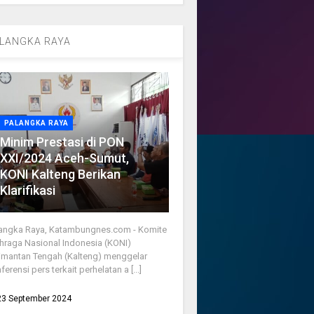
LANGKA RAYA
PALANGKA RAYA
Minim Prestasi di PON
XXI/2024 Aceh-Sumut,
KONI Kalteng Berikan
Klarifikasi
angka Raya, Katambungnes.com - Komite
hraga Nasional Indonesia (KONI)
imantan Tengah (Kalteng) menggelar
ferensi pers terkait perhelatan a [...]
23 September 2024