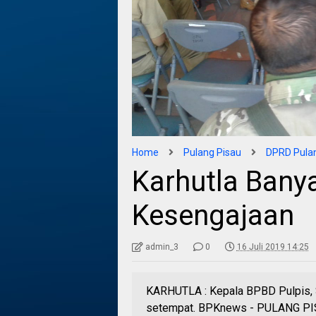
Home
Pulang Pisau
DPRD Pulan
Karhutla Bany
Kesengajaan
admin_3
0
16 Juli 2019 14:25
KARHUTLA : Kepala BPBD Pulpis, S
setempat. BPKnews - PULANG PIS