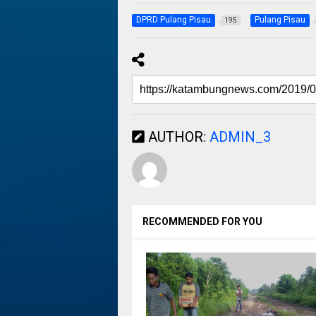
DPRD Pulang Pisau
Pulang Pisau
195
AUTHOR:
ADMIN_3
RECOMMENDED FOR YOU