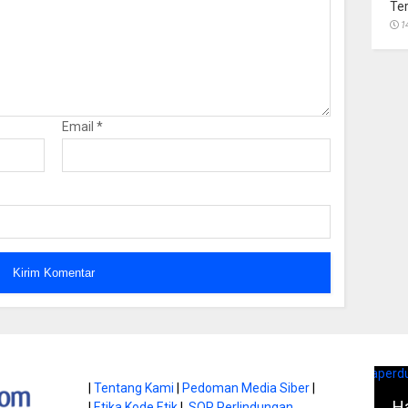
Te
1
Email
*
atan di Gunung
|
Tentang Kami
|
Pedoman Media Siber
|
Ha
|
Etika Kode Etik
|
SOP Perlindungan