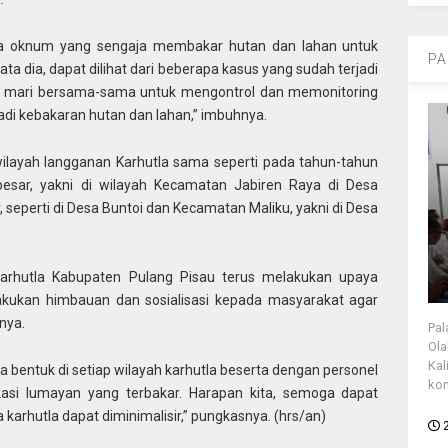
ada oknum yang sengaja membakar hutan dan lahan untuk
PA
ta dia, dapat dilihat dari beberapa kasus yang sudah terjadi
u, mari bersama-sama untuk mengontrol dan memonitoring
jadi kebakaran hutan dan lahan,” imbuhnya.
wilayah langganan Karhutla sama seperti pada tahun-tahun
sar, yakni di wilayah Kecamatan Jabiren Raya di Desa
 seperti di Desa Buntoi dan Kecamatan Maliku, yakni di Desa
 Karhutla Kabupaten Pulang Pisau terus melakukan upaya
akukan himbauan dan sosialisasi kepada masyarakat agar
nya.
Pal
Ola
Kal
ta bentuk di setiap wilayah karhutla beserta dengan personel
kon
si lumayan yang terbakar. Harapan kita, semoga dapat
karhutla dapat diminimalisir,” pungkasnya. (hrs/an)