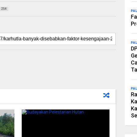
254
PA
Fa
Pr
PA
DP
Ge
Ca
Ta
PA
Ra
Ka
Ka
Se