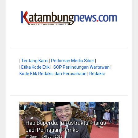
|
Tentang Kami
|
Pedoman Media Siber
|
|
Etika Kode Etik
|
SOP Perlindungan Wartawan
|
Kode Etik Redaksi dan Perusahaan
|
Redaksi
u: Infrastruktur Harus
Musim Kemarau, DPRD Do
atian Pemko
Pengelolaan Sampah yan
uni 2026
Garen
6 Juni 2026