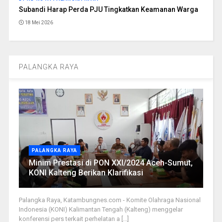
Subandi Harap Perda PJU Tingkatkan Keamanan Warga
18 Mei 2026
PALANGKA RAYA
PALANGKA RAYA
Minim Prestasi di PON XXI/2024 Aceh-Sumut,
KONI Kalteng Berikan Klarifikasi
Palangka Raya, Katambungnes.com - Komite Olahraga Nasional
Indonesia (KONI) Kalimantan Tengah (Kalteng) menggelar
konferensi pers terkait perhelatan a [...]