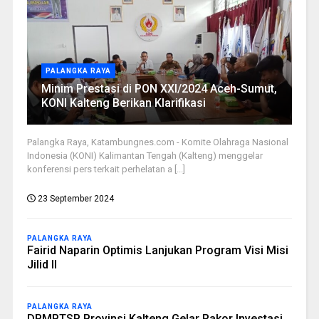
PALANGKA RAYA
Minim Prestasi di PON XXI/2024 Aceh-Sumut,
KONI Kalteng Berikan Klarifikasi
Palangka Raya, Katambungnes.com - Komite Olahraga Nasional
Indonesia (KONI) Kalimantan Tengah (Kalteng) menggelar
konferensi pers terkait perhelatan a [...]
23 September 2024
PALANGKA RAYA
Fairid Naparin Optimis Lanjukan Program Visi Misi
Jilid II
PALANGKA RAYA
DPMPTSP Provinsi Kalteng Gelar Rakor Investasi