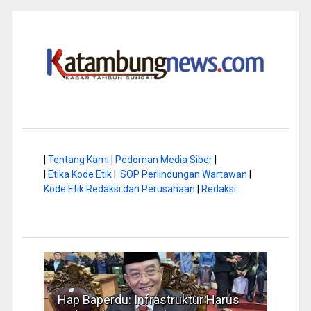
|
Tentang Kami
|
Pedoman Media Siber
|
|
Etika Kode Etik
|
SOP Perlindungan Wartawan
|
Kode Etik Redaksi dan Perusahaan
|
Redaksi
di
Hap Baperdu: Infrastruktur Harus
Musim 