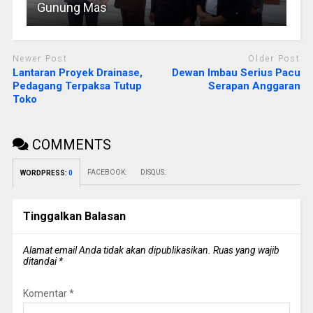
Gunung Mas
Newer Post
Older Post
Lantaran Proyek Drainase,
Dewan Imbau Serius Pacu
Pedagang Terpaksa Tutup
Serapan Anggaran
Toko
COMMENTS
FACEBOOK:
DISQUS:
WORDPRESS:
0
Tinggalkan Balasan
Alamat email Anda tidak akan dipublikasikan.
Ruas yang wajib
ditandai
*
Komentar
*