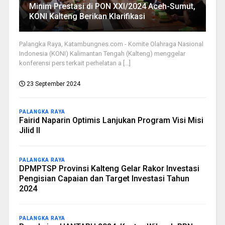
Minim Prestasi di PON XXI/2024 Aceh-Sumut,
KONI Kalteng Berikan Klarifikasi
Palangka Raya, Katambungnes.com - Komite Olahraga Nasional
Indonesia (KONI) Kalimantan Tengah (Kalteng) menggelar
konferensi pers terkait perhelatan a [...]
23 September 2024
PALANGKA RAYA
Fairid Naparin Optimis Lanjukan Program Visi Misi
Jilid II
PALANGKA RAYA
DPMPTSP Provinsi Kalteng Gelar Rakor Investasi
Pengisian Capaian dan Target Investasi Tahun
2024
PALANGKA RAYA