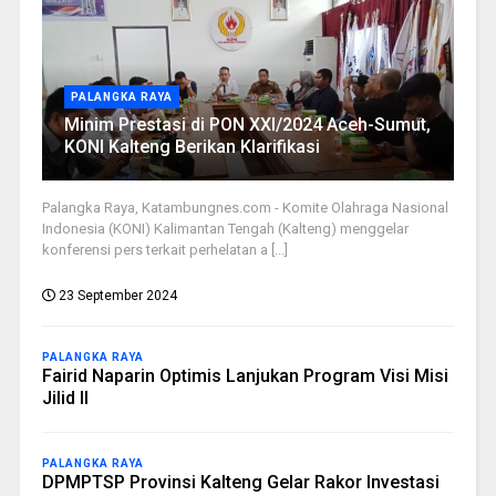
PALANGKA RAYA
Minim Prestasi di PON XXI/2024 Aceh-Sumut,
KONI Kalteng Berikan Klarifikasi
Palangka Raya, Katambungnes.com - Komite Olahraga Nasional
Indonesia (KONI) Kalimantan Tengah (Kalteng) menggelar
konferensi pers terkait perhelatan a [...]
23 September 2024
PALANGKA RAYA
Fairid Naparin Optimis Lanjukan Program Visi Misi
Jilid II
PALANGKA RAYA
DPMPTSP Provinsi Kalteng Gelar Rakor Investasi