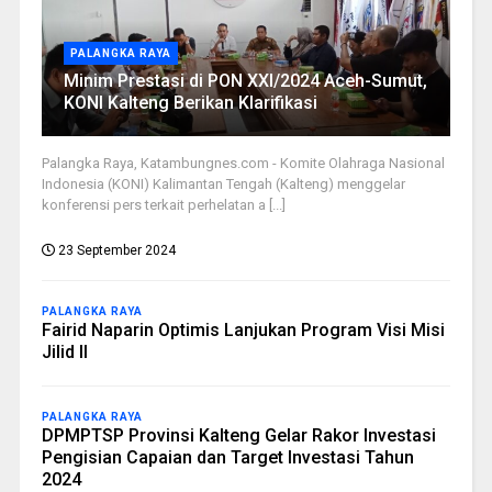
PALANGKA RAYA
Minim Prestasi di PON XXI/2024 Aceh-Sumut,
KONI Kalteng Berikan Klarifikasi
Palangka Raya, Katambungnes.com - Komite Olahraga Nasional
Indonesia (KONI) Kalimantan Tengah (Kalteng) menggelar
konferensi pers terkait perhelatan a [...]
23 September 2024
PALANGKA RAYA
Fairid Naparin Optimis Lanjukan Program Visi Misi
Jilid II
PALANGKA RAYA
DPMPTSP Provinsi Kalteng Gelar Rakor Investasi
Pengisian Capaian dan Target Investasi Tahun
2024