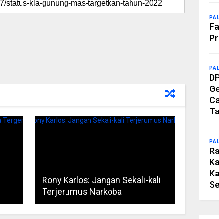
PA
Fa
Pr
PA
DP
Ge
Ca
Ta
PA
Ra
Ka
Ka
Rony Karlos: Jangan Sekali-kali
Se
Terjerumus Narkoba