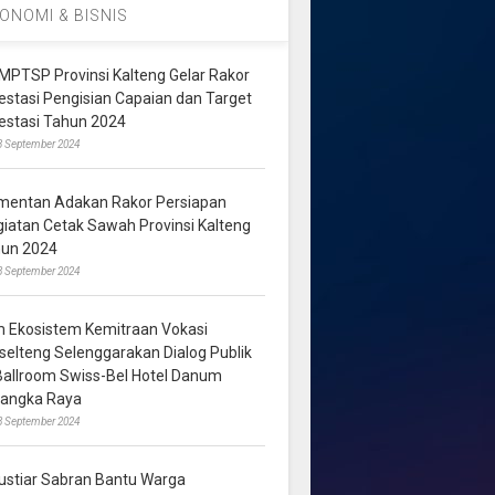
ONOMI & BISNIS
MPTSP Provinsi Kalteng Gelar Rakor
vestasi Pengisian Capaian dan Target
vestasi Tahun 2024
3 September 2024
mentan Adakan Rakor Persiapan
giatan Cetak Sawah Provinsi Kalteng
hun 2024
8 September 2024
m Ekosistem Kemitraan Vokasi
lselteng Selenggarakan Dialog Publik
 Ballroom Swiss-Bel Hotel Danum
langka Raya
8 September 2024
ustiar Sabran Bantu Warga