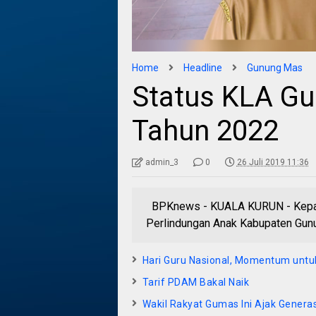
Home
Headline
Gunung Mas
Status KLA G
Tahun 2022
admin_3
0
26 Juli 2019 11:36
BPKnews - KUALA KURUN - Kepal
Perlindungan Anak Kabupaten Gunu
Hari Guru Nasional, Momentum untuk
Tarif PDAM Bakal Naik
Wakil Rakyat Gumas Ini Ajak Genera