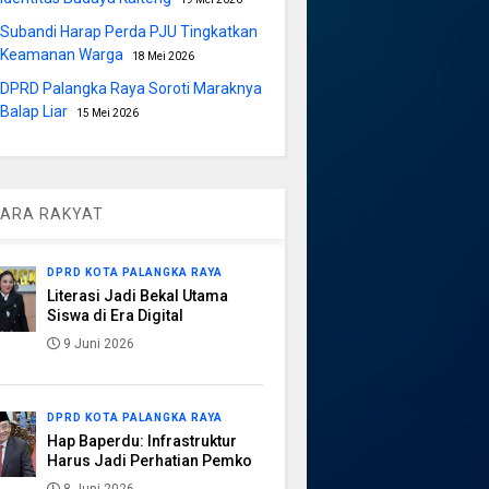
Subandi Harap Perda PJU Tingkatkan
Keamanan Warga
18 Mei 2026
DPRD Palangka Raya Soroti Maraknya
Balap Liar
15 Mei 2026
ARA RAKYAT
DPRD KOTA PALANGKA RAYA
Literasi Jadi Bekal Utama
Siswa di Era Digital
9 Juni 2026
DPRD KOTA PALANGKA RAYA
Hap Baperdu: Infrastruktur
Harus Jadi Perhatian Pemko