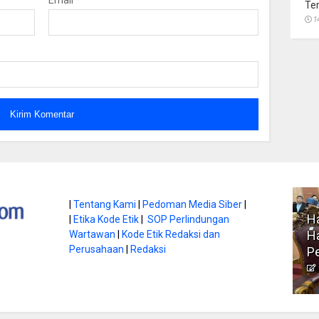
Te
1
atan di Gunung
|
Tentang Kami
|
Pedoman Media Siber
|
Ha
|
Etika Kode Etik
|
SOP Perlindungan
, Ini
Literasi Jadi Bekal Utama
Ha
Wartawan
|
Kode Etik Redaksi dan
bnya
Perusahaan
|
Redaksi
Siswa di Era Digital
P
atambungnews
Garen
9 Juni 2026