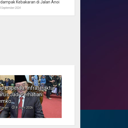
rdampak Kebakaran di Jalan Anoi
4 September 2024
p Baperdu: Infrastruktur
Musim Kemarau, DPRD
rus Jadi Perhatian
Dorong Pengelolaan
emko
Sampah yang Aman
Garen
8 Juni 2026
Garen
6 Juni 2026