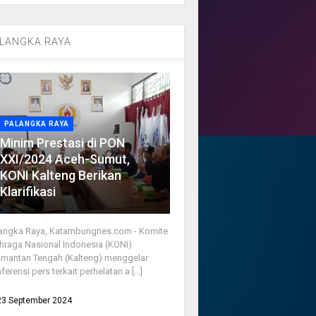
LANGKA RAYA
PALANGKA RAYA
Minim Prestasi di PON
XXI/2024 Aceh-Sumut,
KONI Kalteng Berikan
Klarifikasi
angka Raya, Katambungnes.com - Komite
hraga Nasional Indonesia (KONI)
imantan Tengah (Kalteng) menggelar
ferensi pers terkait perhelatan a [...]
23 September 2024