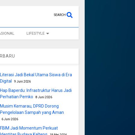
SEARCH
ASIONAL
LIFESTYLE
ERBARU
Literasi Jadi Bekal Utama Siswa di Era
Digital
9 Juni 2026
Hap Baperdu: Infrastruktur Harus Jadi
Perhatian Pemko
8 Juni 2026
Musim Kemarau, DPRD Dorong
Pengelolaan Sampah yang Aman
6 Juni 2026
FBIM Jadi Momentum Perkuat
Identitas Budaya Kalteng
19 Mei 2026