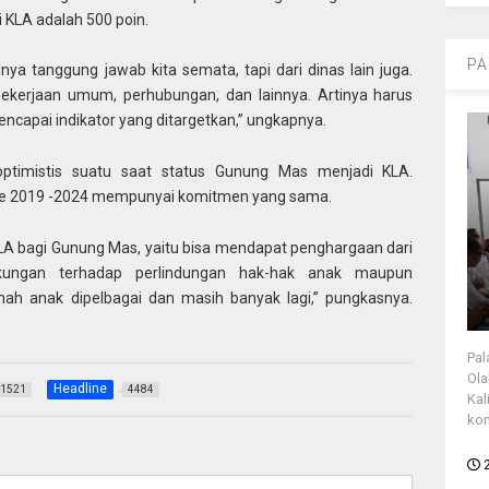
i KLA adalah 500 poin.
PA
hnya tanggung jawab kita semata, tapi dari dinas lain juga.
 pekerjaan umum, perhubungan, dan lainnya. Artinya harus
ncapai indikator yang ditargetkan,” ungkapnya.
ptimistis suatu saat status Gunung Mas menjadi KLA.
iode 2019 -2024 mempunyai komitmen yang sama.
LA bagi Gunung Mas, yaitu bisa mendapat penghargaan dari
dukungan terhadap perlindungan hak-hak anak maupun
ah anak dipelbagai dan masih banyak lagi,” pungkasnya.
Pal
Ola
Headline
1521
4484
Kal
kon