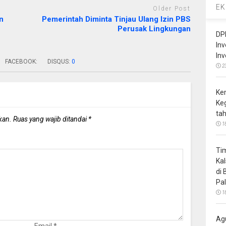
EK
Older Post
n
Pemerintah Diminta Tinjau Ulang Izin PBS
Perusak Lingkungan
DP
In
In
FACEBOOK:
DISQUS:
0
2
Ke
Ke
ta
kan.
Ruas yang wajib ditandai
*
1
Ti
Ka
di
Pa
1
Ag
Email
*