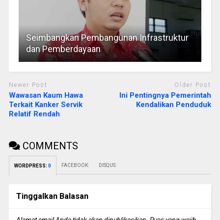
Seimbangkan Pembangunan Infrastruktur
dan Pemberdayaan
Newer Post
Older Post
Wawasan Kaum Hawa
Ini Pentingnya Pemerintah
Terkait Kanker Servik
Kendalikan Penduduk
Relatif Rendah
COMMENTS
FACEBOOK:
DISQUS:
WORDPRESS:
0
Tinggalkan Balasan
Alamat email Anda tidak akan dipublikasikan.
Ruas yang wajib