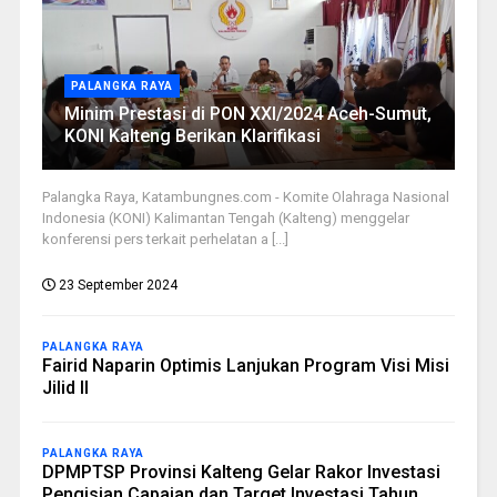
PALANGKA RAYA
Minim Prestasi di PON XXI/2024 Aceh-Sumut,
KONI Kalteng Berikan Klarifikasi
Palangka Raya, Katambungnes.com - Komite Olahraga Nasional
Indonesia (KONI) Kalimantan Tengah (Kalteng) menggelar
konferensi pers terkait perhelatan a [...]
23 September 2024
PALANGKA RAYA
Fairid Naparin Optimis Lanjukan Program Visi Misi
Jilid II
PALANGKA RAYA
DPMPTSP Provinsi Kalteng Gelar Rakor Investasi
Pengisian Capaian dan Target Investasi Tahun