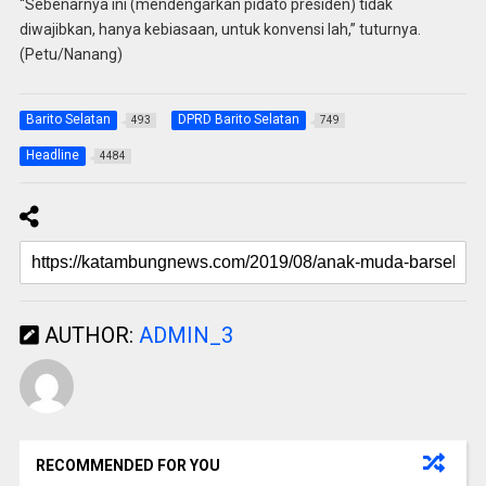
“Sebenarnya ini (mendengarkan pidato presiden) tidak
diwajibkan, hanya kebiasaan, untuk konvensi lah,” tuturnya.
(Petu/Nanang)
Barito Selatan
DPRD Barito Selatan
493
749
Headline
4484
AUTHOR:
ADMIN_3
RECOMMENDED FOR YOU