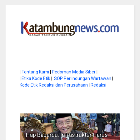
|
Tentang Kami
|
Pedoman Media Siber
|
|
Etika Kode Etik
|
SOP Perlindungan Wartawan
|
Kode Etik Redaksi dan Perusahaan
|
Redaksi
rus
Musim Kemarau, DPRD Dorong
FBIM