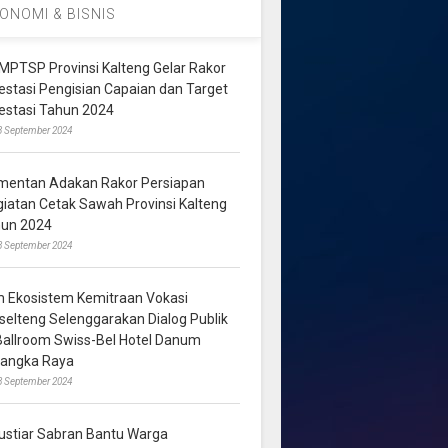
ONOMI & BISNIS
MPTSP Provinsi Kalteng Gelar Rakor
vestasi Pengisian Capaian dan Target
vestasi Tahun 2024
3 September 2024
mentan Adakan Rakor Persiapan
giatan Cetak Sawah Provinsi Kalteng
hun 2024
8 September 2024
m Ekosistem Kemitraan Vokasi
lselteng Selenggarakan Dialog Publik
 Ballroom Swiss-Bel Hotel Danum
langka Raya
8 September 2024
ustiar Sabran Bantu Warga