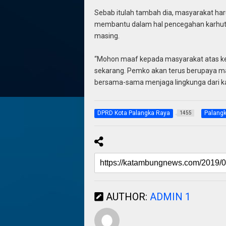
Sebab itulah tambah dia, masyarakat haru
membantu dalam hal pencegahan karhutla
masing.
“Mohon maaf kepada masyarakat atas ke
sekarang. Pemko akan terus berupaya maks
bersama-sama menjaga lingkunga dari k
DPRD Kota Palangka Raya
Palang
1455
AUTHOR:
ADMIN 1