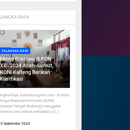
LANGKA RAYA
PALANGKA RAYA
Minim Prestasi di PON
XXI/2024 Aceh-Sumut,
KONI Kalteng Berikan
Klarifikasi
angka Raya, Katambungnes.com - Komite
hraga Nasional Indonesia (KONI)
imantan Tengah (Kalteng) menggelar
ferensi pers terkait perhelatan a [...]
23 September 2024