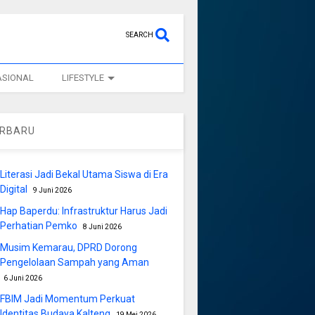
SEARCH
ASIONAL
LIFESTYLE
ERBARU
Literasi Jadi Bekal Utama Siswa di Era
Digital
9 Juni 2026
Hap Baperdu: Infrastruktur Harus Jadi
Perhatian Pemko
8 Juni 2026
Musim Kemarau, DPRD Dorong
Pengelolaan Sampah yang Aman
6 Juni 2026
FBIM Jadi Momentum Perkuat
Identitas Budaya Kalteng
19 Mei 2026