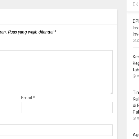
EK
DP
In
kan.
Ruas yang wajib ditandai
*
In
2
Ke
Ke
ta
1
Ti
Email
*
Ka
di
Pa
1
Ag