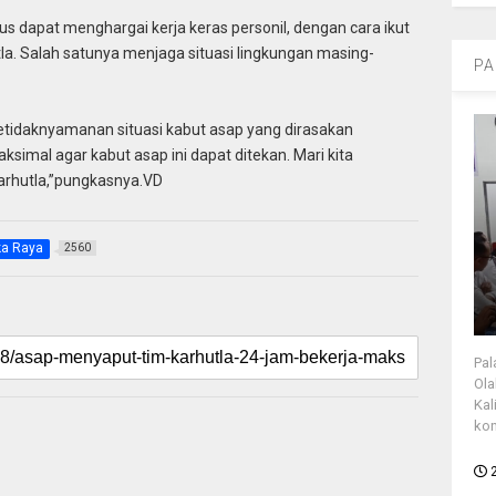
s dapat menghargai kerja keras personil, dengan cara ikut
. Salah satunya menjaga situasi lingkungan masing-
PA
tidaknyamanan situasi kabut asap yang dirasakan
imal agar kabut asap ini dapat ditekan. Mari kita
arhutla,”pungkasnya.VD
ka Raya
2560
Pal
Ola
Kal
kon