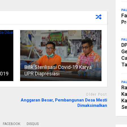
PA
Fa
Pr
PA
DP
Ge
Ca
Ta
Bilik Sterilisasi Covid-19 Karya
2019
UPR Diapresiasi
PA
Ra
Ka
Older Post
Ka
Anggaran Besar, Pembangunan Desa Mesti
Dimaksimalkan
Se
FACEBOOK:
DISQUS: