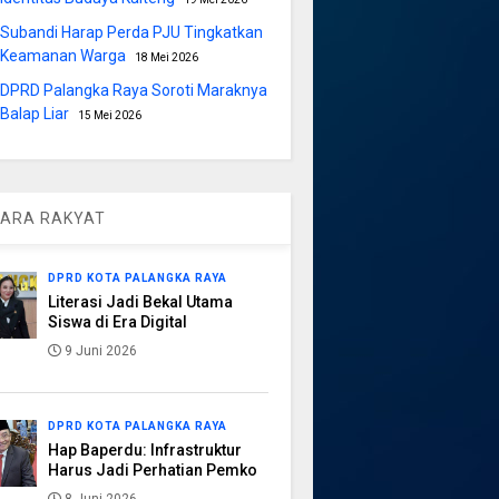
Subandi Harap Perda PJU Tingkatkan
Keamanan Warga
18 Mei 2026
DPRD Palangka Raya Soroti Maraknya
Balap Liar
15 Mei 2026
ARA RAKYAT
DPRD KOTA PALANGKA RAYA
Literasi Jadi Bekal Utama
Siswa di Era Digital
9 Juni 2026
DPRD KOTA PALANGKA RAYA
Hap Baperdu: Infrastruktur
Harus Jadi Perhatian Pemko