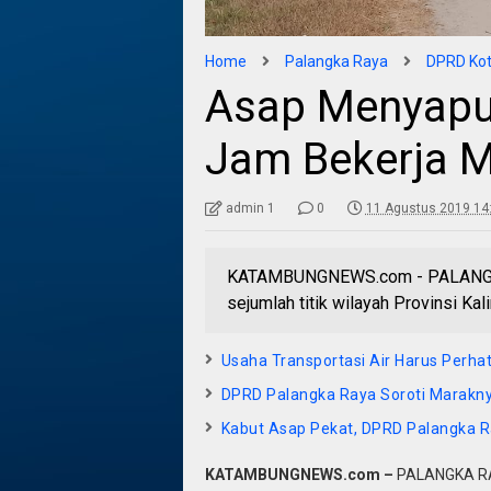
Home
Palangka Raya
DPRD Kot
Asap Menyaput
Jam Bekerja 
admin 1
0
11 Agustus 2019 14
KATAMBUNGNEWS.com - PALANGKA R
sejumlah titik wilayah Provinsi K
Usaha Transportasi Air Harus Perha
DPRD Palangka Raya Soroti Marakny
Kabut Asap Pekat, DPRD Palangka R
KATAMBUNGNEWS.com –
PALANGKA RAY