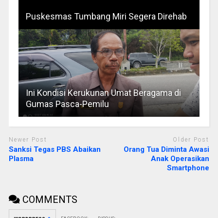
Puskesmas Tumbang Miri Segera Direhab
Ini Kondisi Kerukunan Umat Beragama di
Gumas Pasca-Pemilu
Newer Post
Older Post
Sanksi Tegas PBS Abaikan
Orang Tua Diminta Awasi
Plasma
Anak Operasikan
Smartphone
COMMENTS