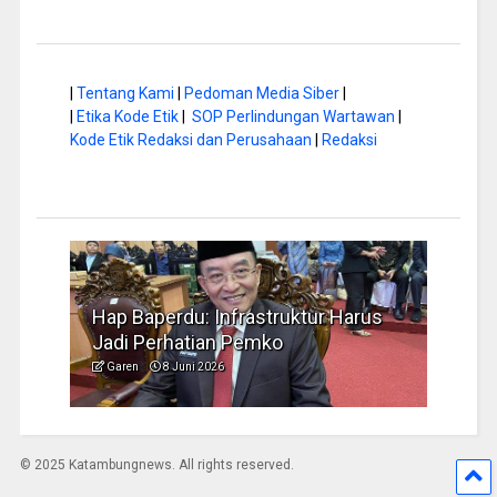
|
Tentang Kami
|
Pedoman Media Siber
|
|
Etika Kode Etik
|
SOP Perlindungan Wartawan
|
Kode Etik Redaksi dan Perusahaan
|
Redaksi
a di
Hap Baperdu: Infrastruktur Harus
Musi
Jadi Perhatian Pemko
Peng
Garen
8 Juni 2026
Garen
© 2025 Katambungnews. All rights reserved.