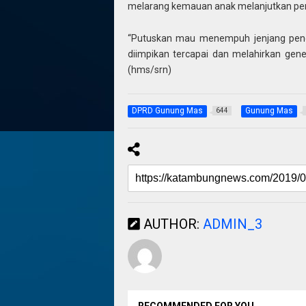
melarang kemauan anak melanjutkan pen
“Putuskan mau menempuh jenjang pendi
diimpikan tercapai dan melahirkan gen
(hms/srn)
DPRD Gunung Mas
Gunung Mas
644
AUTHOR:
ADMIN_3
RECOMMENDED FOR YOU