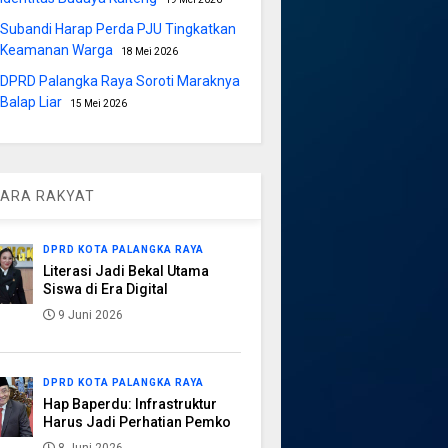
Subandi Harap Perda PJU Tingkatkan
Keamanan Warga
18 Mei 2026
DPRD Palangka Raya Soroti Maraknya
Balap Liar
15 Mei 2026
ARA RAKYAT
DPRD KOTA PALANGKA RAYA
Literasi Jadi Bekal Utama
Siswa di Era Digital
9 Juni 2026
DPRD KOTA PALANGKA RAYA
Hap Baperdu: Infrastruktur
Harus Jadi Perhatian Pemko