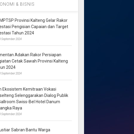
ONOMI & BISNIS
MPTSP Provinsi Kalteng Gelar Rakor
vestasi Pengisian Capaian dan Target
vestasi Tahun 2024
3 September 2024
mentan Adakan Rakor Persiapan
giatan Cetak Sawah Provinsi Kalteng
hun 2024
8 September 2024
m Ekosistem Kemitraan Vokasi
lselteng Selenggarakan Dialog Publik
 Ballroom Swiss-Bel Hotel Danum
langka Raya
8 September 2024
ustiar Sabran Bantu Warga