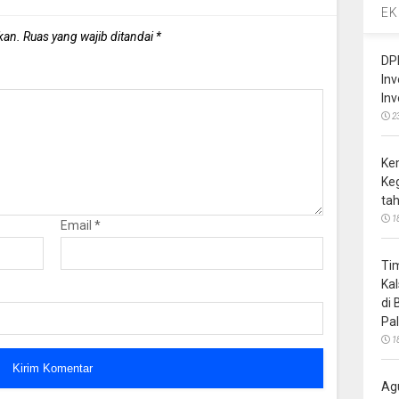
EK
kan.
Ruas yang wajib ditandai
*
DP
In
In
2
Ke
Ke
ta
1
Email
*
Ti
Ka
di
Pa
1
Ag