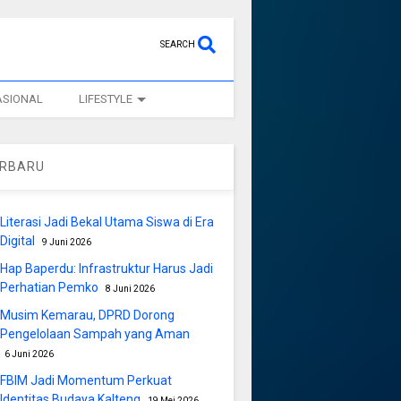
SEARCH
ASIONAL
LIFESTYLE
ERBARU
Literasi Jadi Bekal Utama Siswa di Era
Digital
9 Juni 2026
Hap Baperdu: Infrastruktur Harus Jadi
Perhatian Pemko
8 Juni 2026
Musim Kemarau, DPRD Dorong
Pengelolaan Sampah yang Aman
6 Juni 2026
FBIM Jadi Momentum Perkuat
Identitas Budaya Kalteng
19 Mei 2026