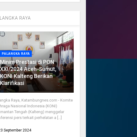
LANGKA RAYA
PALANGKA RAYA
Minim Prestasi di PON
XXI/2024 Aceh-Sumut,
KONI Kalteng Berikan
Klarifikasi
angka Raya, Katambungnes.com - Komite
hraga Nasional Indonesia (KONI)
imantan Tengah (Kalteng) menggelar
ferensi pers terkait perhelatan a [...]
23 September 2024