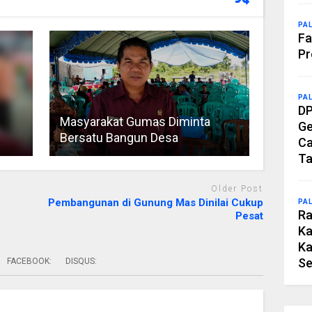
PA
Fa
Pr
PA
DP
Masyarakat Gumas Diminta
Ge
Bersatu Bangun Desa
Ca
Ta
Older Post
Pembangunan di Gunung Mas Dinilai Cukup
PA
Ra
Pesat
Ka
Ka
Se
FACEBOOK:
DISQUS: