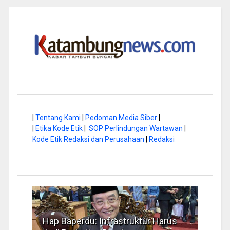
|
Tentang Kami
|
Pedoman Media Siber
|
|
Etika Kode Etik
|
SOP Perlindungan Wartawan
|
Kode Etik Redaksi dan Perusahaan
|
Redaksi
a di
Hap Baperdu: Infrastruktur Harus
Musi