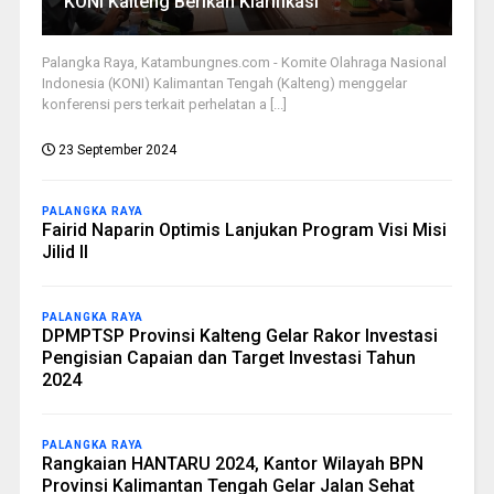
KONI Kalteng Berikan Klarifikasi
Palangka Raya, Katambungnes.com - Komite Olahraga Nasional
Indonesia (KONI) Kalimantan Tengah (Kalteng) menggelar
konferensi pers terkait perhelatan a [...]
23 September 2024
PALANGKA RAYA
Fairid Naparin Optimis Lanjukan Program Visi Misi
Jilid II
PALANGKA RAYA
DPMPTSP Provinsi Kalteng Gelar Rakor Investasi
Pengisian Capaian dan Target Investasi Tahun
2024
PALANGKA RAYA
Rangkaian HANTARU 2024, Kantor Wilayah BPN
Provinsi Kalimantan Tengah Gelar Jalan Sehat