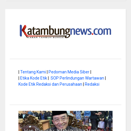
|
Tentang Kami
|
Pedoman Media Siber
|
|
Etika Kode Etik
|
SOP Perlindungan Wartawan
|
Kode Etik Redaksi dan Perusahaan
|
Redaksi
arus
Musim Kemarau, DPRD Dorong
FBI