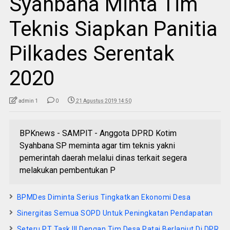
Syahbana Minta Tim
Teknis Siapkan Panitia
Pilkades Serentak
2020
admin 1
0
21 Agustus 2019 14:50
BPKnews - SAMPIT - Anggota DPRD Kotim
Syahbana SP meminta agar tim teknis yakni
pemerintah daerah melalui dinas terkait segera
melakukan pembentukan P
BPMDes Diminta Serius Tingkatkan Ekonomi Desa
Sinergitas Semua SOPD Untuk Peningkatan Pendapatan
Seteru PT Task III Dengan Tim Desa Patai Berlanjut Di DPR