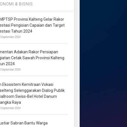
ONOMI & BISNIS
MPTSP Provinsi Kalteng Gelar Rakor
vestasi Pengisian Capaian dan Target
vestasi Tahun 2024
3 September 2024
mentan Adakan Rakor Persiapan
giatan Cetak Sawah Provinsi Kalteng
hun 2024
8 September 2024
m Ekosistem Kemitraan Vokasi
lselteng Selenggarakan Dialog Publik
 Ballroom Swiss-Bel Hotel Danum
langka Raya
8 September 2024
ustiar Sabran Bantu Warga