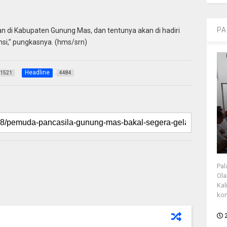
PA
n di Kabupaten Gunung Mas, dan tentunya akan di hadiri
nsi,” pungkasnya. (hms/srn)
Headline
1521
4484
Pal
Ola
Kal
kon