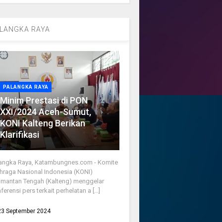
LANGKA RAYA
PALANGKA RAYA
Minim Prestasi di PON
XXI/2024 Aceh-Sumut,
KONI Kalteng Berikan
Klarifikasi
angka Raya, Katambungnes.com - Komite
hraga Nasional Indonesia (KONI)
imantan Tengah (Kalteng) menggelar
ferensi pers terkait perhelatan a [...]
23 September 2024