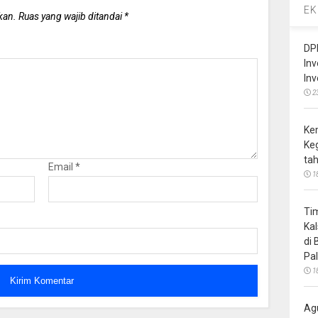
EK
kan.
Ruas yang wajib ditandai
*
DP
In
In
2
Ke
Ke
ta
Email
*
1
Ti
Ka
di
Pa
1
Ag