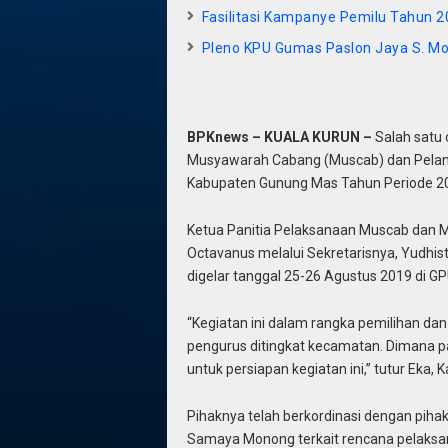
Fasilitasi Kampanye Pemilu Tahun 20
Pleno KPU Gumas Paslon Jaya S. Mo
BPKnews – KUALA KURUN –
Salah satu
Musyawarah Cabang (Muscab) dan Pelan
Kabupaten Gunung Mas Tahun Periode 2
Ketua Panitia Pelaksanaan Muscab dan 
Octavanus melalui Sekretarisnya, Yudhis
digelar tanggal 25-26 Agustus 2019 di G
“Kegiatan ini dalam rangka pemilihan da
pengurus ditingkat kecamatan. Dimana pa
untuk persiapan kegiatan ini,” tutur Eka, 
Pihaknya telah berkordinasi dengan piha
Samaya Monong terkait rencana pelaksa