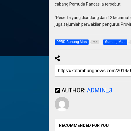
cabang Pemuda Pancasila tersebut.
“Peserta yang diundang dari 12 kecamata
juga sejumlah perwakilan pengurus Provi
DPRD Gunung Mas
Gunung Mas
644
AUTHOR:
ADMIN_3
RECOMMENDED FOR YOU