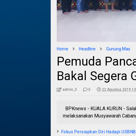
Home
Headline
Gunung Mas
Pemuda Panca
Bakal Segera 
admin_3
0
22 Agustus 2019 13
BPKnews - KUALA KURUN - Salah 
melaksanakan Musyawarah Cabang 
Fokus Persiapkan Diri Hadapi USBN