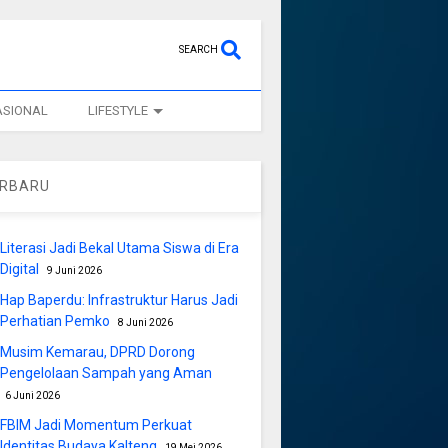
SEARCH
ASIONAL
LIFESTYLE
ERBARU
Literasi Jadi Bekal Utama Siswa di Era
Digital
9 Juni 2026
Hap Baperdu: Infrastruktur Harus Jadi
Perhatian Pemko
8 Juni 2026
Musim Kemarau, DPRD Dorong
Pengelolaan Sampah yang Aman
6 Juni 2026
FBIM Jadi Momentum Perkuat
Identitas Budaya Kalteng
19 Mei 2026