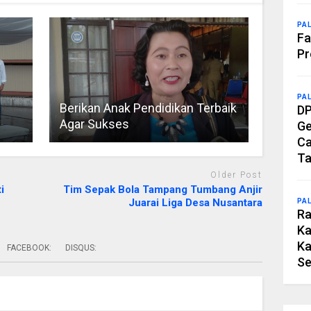
PA
Fa
Pr
PA
Berikan Anak Pendidikan Terbaik
DP
Agar Sukses
Ge
Ca
Ta
Older Post
i
Tim Sepak Bola Tampang Tumbang Anjir
Juarai Liga Desa Nusantara
PA
Ra
Ka
Ka
FACEBOOK:
DISQUS:
Se