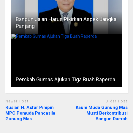
Bangun Jalan Harus Pikirkan Aspek Jangka
Panjang
Pemkab Gumas Ajukan Tiga Buah Raperda
Newer Post
Older Post
Ruslan H. Asfar Pimpin
Kaum Muda Gunung Mas
MPC Pemuda Pancasila
Musti Berkontribusi
Gunung Mas
Bangun Daerah