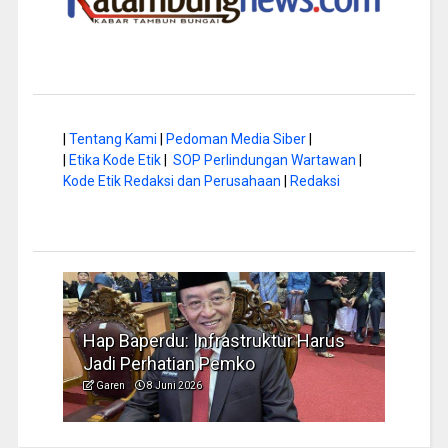
|
Tentang Kami
|
Pedoman Media Siber
|
|
Etika Kode Etik
|
SOP Perlindungan Wartawan
|
Kode Etik Redaksi dan Perusahaan
|
Redaksi
a di
Hap Baperdu: Infrastruktur Harus
Musi
Jadi Perhatian Pemko
Peng
Garen
8 Juni 2026
Garen