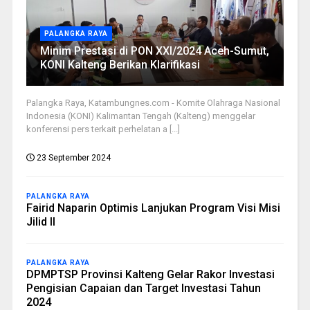
PALANGKA RAYA
Minim Prestasi di PON XXI/2024 Aceh-Sumut,
KONI Kalteng Berikan Klarifikasi
Palangka Raya, Katambungnes.com - Komite Olahraga Nasional
Indonesia (KONI) Kalimantan Tengah (Kalteng) menggelar
konferensi pers terkait perhelatan a [...]
23 September 2024
PALANGKA RAYA
Fairid Naparin Optimis Lanjukan Program Visi Misi
Jilid II
PALANGKA RAYA
DPMPTSP Provinsi Kalteng Gelar Rakor Investasi
Pengisian Capaian dan Target Investasi Tahun
2024