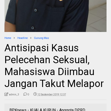
Home
Headline
Gunung Mas
Antisipasi Kasus
Pelecehan Seksual,
Mahasiswa Diimbau
Jangan Takut Melapor
admin_3
0
12 September 2019 12:37
BPKnews - KUALA KURUN - Anggota DPRD