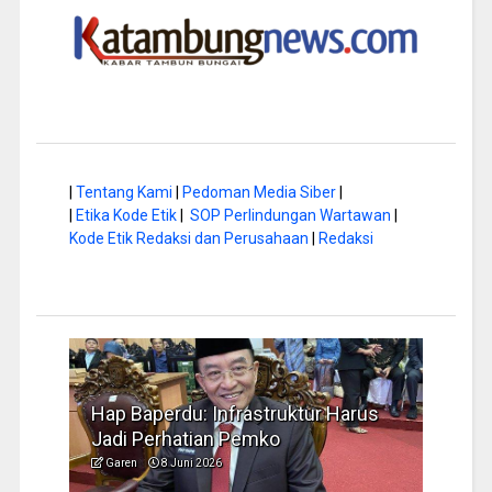
|
Tentang Kami
|
Pedoman Media Siber
|
|
Etika Kode Etik
|
SOP Perlindungan Wartawan
|
Kode Etik Redaksi dan Perusahaan
|
Redaksi
ap Baperdu: Infrastruktur Harus
Musim Kemarau,
adi Perhatian Pemko
Pengelolaan Sa
Garen
8 Juni 2026
Garen
6 Juni 2026