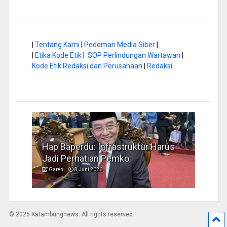
|
Tentang Kami
|
Pedoman Media Siber
|
|
Etika Kode Etik
|
SOP Perlindungan Wartawan
|
Kode Etik Redaksi dan Perusahaan
|
Redaksi
a di
Hap Baperdu: Infrastruktur Harus
Musi
Jadi Perhatian Pemko
Peng
Garen
8 Juni 2026
Garen
© 2025 Katambungnews. All rights reserved.