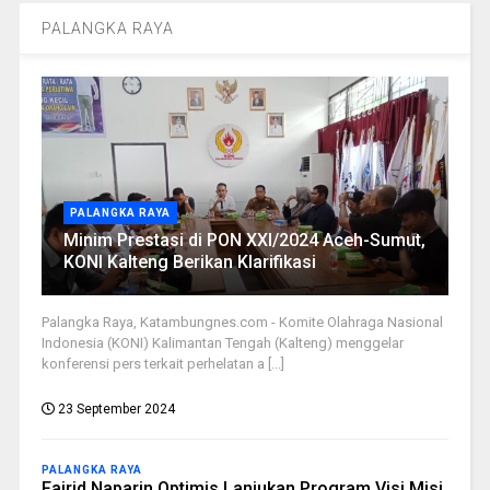
PALANGKA RAYA
PALANGKA RAYA
Minim Prestasi di PON XXI/2024 Aceh-Sumut,
KONI Kalteng Berikan Klarifikasi
Palangka Raya, Katambungnes.com - Komite Olahraga Nasional
Indonesia (KONI) Kalimantan Tengah (Kalteng) menggelar
konferensi pers terkait perhelatan a [...]
23 September 2024
PALANGKA RAYA
Fairid Naparin Optimis Lanjukan Program Visi Misi