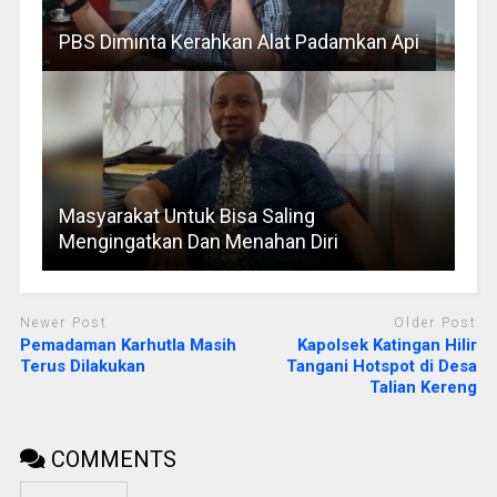
PBS Diminta Kerahkan Alat Padamkan Api
Masyarakat Untuk Bisa Saling
Mengingatkan Dan Menahan Diri
Newer Post
Older Post
Pemadaman Karhutla Masih
Kapolsek Katingan Hilir
Terus Dilakukan
Tangani Hotspot di Desa
Talian Kereng
COMMENTS