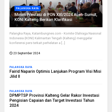
PALANGKA RAYA
Minim Prestasi di PON XXI/2024 Aceh-Sumut,
KONI Kalteng Berikan Klarifikasi
Palangka Raya, Katambungnes.com - Komite Olahraga Nasional
Indonesia (KONI) Kalimantan Tengah (Kalteng) menggelar
konferensi pers terkait perhelatan a [...]
23 September 2024
PALANGKA RAYA
Fairid Naparin Optimis Lanjukan Program Visi Misi
Jilid II
PALANGKA RAYA
DPMPTSP Provinsi Kalteng Gelar Rakor Investasi
Pengisian Capaian dan Target Investasi Tahun
2024