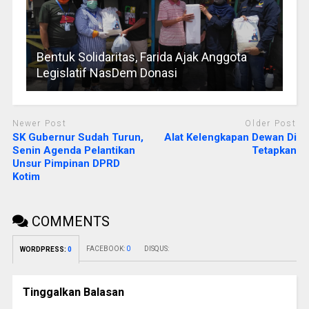
Bentuk Solidaritas, Farida Ajak Anggota
Legislatif NasDem Donasi
Newer Post
Older Post
SK Gubernur Sudah Turun,
Alat Kelengkapan Dewan Di
Senin Agenda Pelantikan
Tetapkan
Unsur Pimpinan DPRD
Kotim
COMMENTS
FACEBOOK:
0
DISQUS:
WORDPRESS:
0
Tinggalkan Balasan