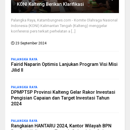
KONI Kalteng Berikan Klarifikasi
Palangka Raya, Katambungnes.com - Komite Olahraga Nasional
Indonesia (KONI) Kalimantan Tengah (Kalteng) menggelar
konferensi pers terkait perhelatan a [...]
23 September 2024
PALANGKA RAYA
Fairid Naparin Optimis Lanjukan Program Visi Misi
Jilid II
PALANGKA RAYA
DPMPTSP Provinsi Kalteng Gelar Rakor Investasi
Pengisian Capaian dan Target Investasi Tahun
2024
PALANGKA RAYA
Rangkaian HANTARU 2024, Kantor Wilayah BPN