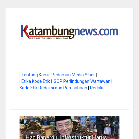
|
Tentang Kami
|
Pedoman Media Siber
|
|
Etika Kode Etik
|
SOP Perlindungan Wartawan
|
Kode Etik Redaksi dan Perusahaan
|
Redaksi
a di
Hap Baperdu: Infrastruktur Harus
Musi