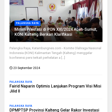
PALANGKA RAYA
Minim Prestasi di PON XXI/2024 Aceh-Sumut,
KONI Kalteng Berikan Klarifikasi
Palangka Raya, Katambungnes.com - Komite Olahraga Nasional
Indonesia (KONI) Kalimantan Tengah (Kalteng) menggelar
konferensi pers terkait perhelatan a [...]
23 September 2024
PALANGKA RAYA
Fairid Naparin Optimis Lanjukan Program Visi Misi
Jilid II
PALANGKA RAYA
DPMPTSP Provinsi Kalteng Gelar Rakor Investasi