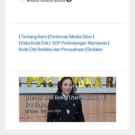
|
Tentang Kami
|
Pedoman Media Siber
|
|
Etika Kode Etik
|
SOP Perlindungan Wartawan
|
Kode Etik Redaksi dan Perusahaan
|
Redaksi
a di
Hap Baperdu: Infrastruktur Harus
Musi
Jadi Perhatian Pemko
Peng
Garen
8 Juni 2026
Garen