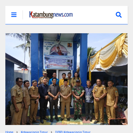
Home
Kotawaringin Timur
DPRD Kotawaringin Timur