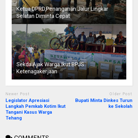
Ketua DPRD,Penanganan Jalur Lingkar
Selatan Diminta Cepat
Sekda Ajak Warga Ikut BPJS
Ketenagakerjaan
Newer Post
Older Post
Legislator Apresiasi
Bupati Minta Dinkes Turun
Langkah Pemkab Kotim Ikut
ke Sekolah
Tangani Kasus Warga
Tehang
COMMENTS