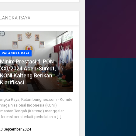
LANGKA RAYA
PALANGKA RAYA
Minim Prestasi di PON
XXI/2024 Aceh-Sumut,
KONI Kalteng Berikan
Klarifikasi
angka Raya, Katambungnes.com - Komite
hraga Nasional Indonesia (KONI)
imantan Tengah (Kalteng) menggelar
ferensi pers terkait perhelatan a [...]
23 September 2024