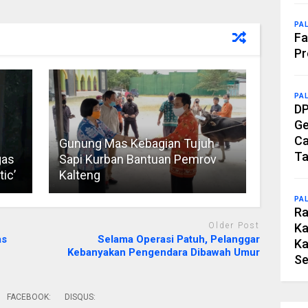
PA
Fa
Pr
PA
DP
Ge
Ca
Gunung Mas Kebagian Tujuh
Ta
gas
Sapi Kurban Bantuan Pemrov
ic’
Kalteng
PA
Ra
Older Post
Ka
as
Selama Operasi Patuh, Pelanggar
Ka
Kebanyakan Pengendara Dibawah Umur
Se
FACEBOOK:
DISQUS: