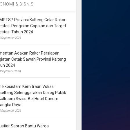
ONOMI & BISNIS
MPTSP Provinsi Kalteng Gelar Rakor
vestasi Pengisian Capaian dan Target
vestasi Tahun 2024
3 September 2024
mentan Adakan Rakor Persiapan
giatan Cetak Sawah Provinsi Kalteng
hun 2024
8 September 2024
m Ekosistem Kemitraan Vokasi
lselteng Selenggarakan Dialog Publik
 Ballroom Swiss-Bel Hotel Danum
langka Raya
8 September 2024
ustiar Sabran Bantu Warga