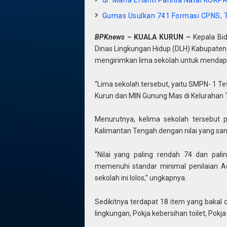
Gumas Usulkan 741 Formasi CPNS, 
BPKnews –
KUALA KURUN –
Kepala Bid
Dinas Lingkungan Hidup (DLH) Kabupaten
mengirimkan lima sekolah untuk mendapat
“Lima sekolah tersebut, yaitu SMPN- 1 
Kurun dan MIN Gunung Mas di Kelurahan 
Menurutnya, kelima sekolah tersebut p
Kalimantan Tengah dengan nilai yang s
“Nilai yang paling rendah 74 dan pali
memenuhi standar minimal penilaian Ad
sekolah ini lolos,” ungkapnya.
Sedikitnya terdapat 18 item yang bakal d
lingkungan, Pokja kebersihan toilet, Pokj