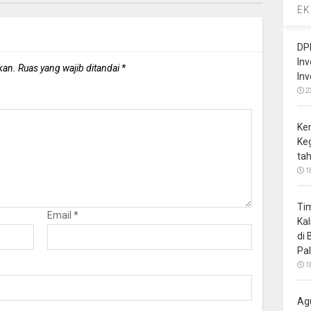
EK
DP
In
kan.
Ruas yang wajib ditandai
*
In
2
Ke
Ke
ta
1
Ti
Email
*
Ka
di
Pa
1
Ag