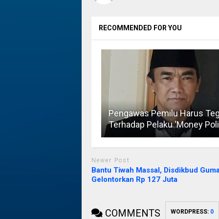
RECOMMENDED FOR YOU
Pengawas Pemilu Harus Te
Terhadap Pelaku ‘Money Polit
Newer Post
Bantu Tiwah Massal, Disdikbud Gum
Gelontorkan Rp 127 Juta
COMMENTS
WORDPRESS:
0