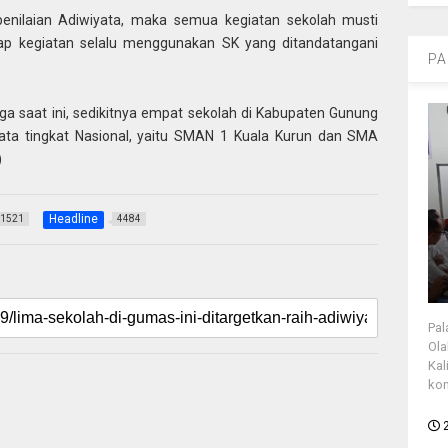
penilaian Adiwiyata, maka semua kegiatan sekolah musti
tiap kegiatan selalu menggunakan SK yang ditandatangani
PA
ga saat ini, sedikitnya empat sekolah di Kabupaten Gunung
ata tingkat Nasional, yaitu SMAN 1 Kuala Kurun dan SMA
)
Headline
1521
4484
Pal
Ola
Kal
kon