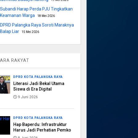
Subandi Harap Perda PJU Tingkatkan
Keamanan Warga
18 Mei 2026
DPRD Palangka Raya Soroti Maraknya
Balap Liar
15 Mei 2026
ARA RAKYAT
DPRD KOTA PALANGKA RAYA
Literasi Jadi Bekal Utama
Siswa di Era Digital
9 Juni 2026
DPRD KOTA PALANGKA RAYA
Hap Baperdu: Infrastruktur
Harus Jadi Perhatian Pemko