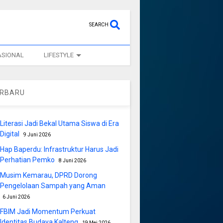
SEARCH
ASIONAL
LIFESTYLE
ERBARU
Literasi Jadi Bekal Utama Siswa di Era
Digital
9 Juni 2026
Hap Baperdu: Infrastruktur Harus Jadi
Perhatian Pemko
8 Juni 2026
Musim Kemarau, DPRD Dorong
Pengelolaan Sampah yang Aman
6 Juni 2026
FBIM Jadi Momentum Perkuat
Identitas Budaya Kalteng
19 Mei 2026