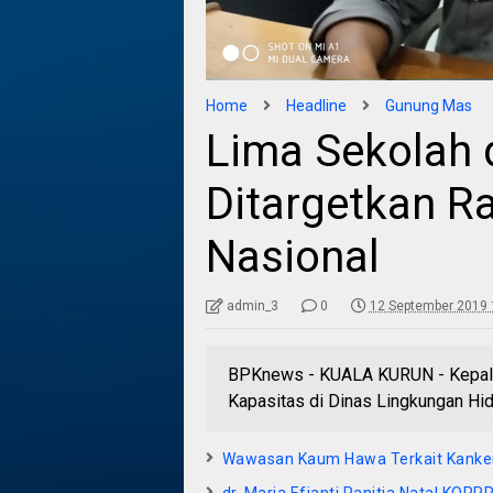
Home
Headline
Gunung Mas
Lima Sekolah 
Ditargetkan Ra
Nasional
admin_3
0
12 September 2019 
BPKnews - KUALA KURUN - Kepala
Kapasitas di Dinas Lingkungan H
Wawasan Kaum Hawa Terkait Kanker 
dr. Maria Efianti Panitia Natal KORP