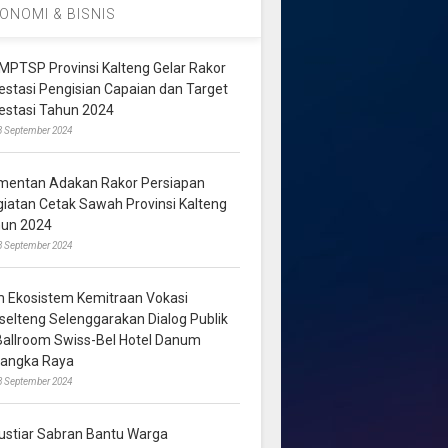
ONOMI & BISNIS
MPTSP Provinsi Kalteng Gelar Rakor
vestasi Pengisian Capaian dan Target
vestasi Tahun 2024
3 September 2024
mentan Adakan Rakor Persiapan
giatan Cetak Sawah Provinsi Kalteng
hun 2024
8 September 2024
m Ekosistem Kemitraan Vokasi
lselteng Selenggarakan Dialog Publik
 Ballroom Swiss-Bel Hotel Danum
langka Raya
8 September 2024
ustiar Sabran Bantu Warga