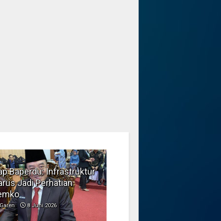
p Baperdu: Infrastruktur
Musim Kemarau, DPRD
rus Jadi Perhatian
Dorong Pengelolaan
emko
Sampah yang Aman
Garen
8 Juni 2026
Garen
6 Juni 2026