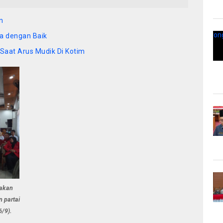
n
a dengan Baik
Saat Arus Mudik Di Kotim
akan
 partai
6/9).