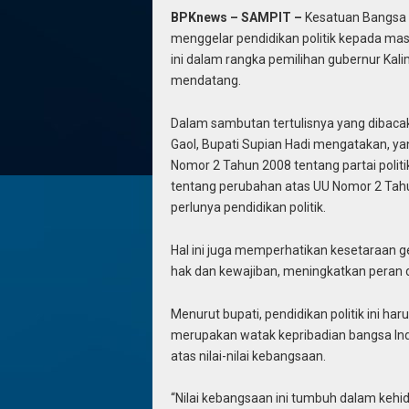
BPKnews – SAMPIT –
Kesatuan Bangsa d
menggelar pendidikan politik kepada mas
ini dalam rangka pemilihan gubernur Ka
mendatang.
Dalam sambutan tertulisnya yang dibaca
Gaol, Bupati Supian Hadi mengatakan, yan
Nomor 2 Tahun 2008 tentang partai poli
tentang perubahan atas UU Nomor 2 Tahu
perlunya pendidikan politik.
Hal ini juga memperhatikan kesetaraan 
hak dan kewajiban, meningkatkan peran dan
Menurut bupati, pendidikan politik ini ha
merupakan watak kepribadian bangsa In
atas nilai-nilai kebangsaan.
“Nilai kebangsaan ini tumbuh dalam kehi