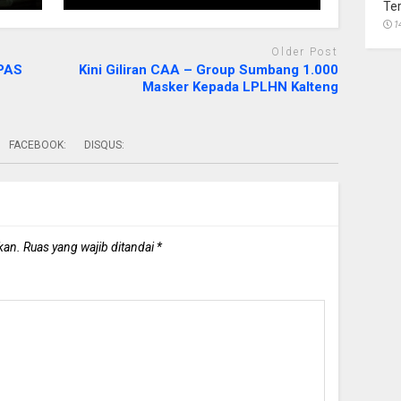
Te
1
Older Post
PPAS
Kini Giliran CAA – Group Sumbang 1.000
Masker Kepada LPLHN Kalteng
FACEBOOK:
DISQUS:
kan.
Ruas yang wajib ditandai
*