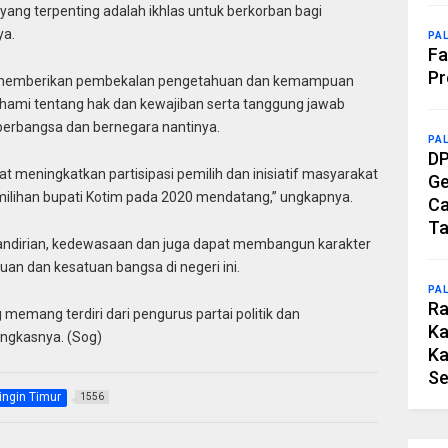
yang terpenting adalah ikhlas untuk berkorban bagi
ya.
PA
Fa
Pr
an memberikan pembekalan pengetahuan dan kemampuan
hami tentang hak dan kewajiban serta tanggung jawab
erbangsa dan bernegara nantinya.
PA
DP
at meningkatkan partisipasi pemilih dan inisiatif masyarakat
Ge
milihan bupati Kotim pada 2020 mendatang,” ungkapnya.
Ca
Ta
mandirian, kedewasaan dan juga dapat membangun karakter
n dan kesatuan bangsa di negeri ini.
PA
Ra
g memang terdiri dari pengurus partai politik dan
Ka
ungkasnya. (Sog)
Ka
Se
ingin Timur
1556