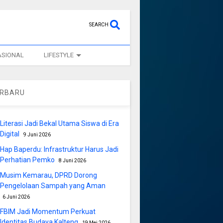
SEARCH
ASIONAL
LIFESTYLE
ERBARU
Literasi Jadi Bekal Utama Siswa di Era
Digital
9 Juni 2026
Hap Baperdu: Infrastruktur Harus Jadi
Perhatian Pemko
8 Juni 2026
Musim Kemarau, DPRD Dorong
Pengelolaan Sampah yang Aman
6 Juni 2026
FBIM Jadi Momentum Perkuat
Identitas Budaya Kalteng
19 Mei 2026