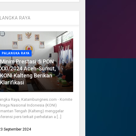
LANGKA RAYA
PALANGKA RAYA
Minim Prestasi di PON
XXI/2024 Aceh-Sumut,
KONI Kalteng Berikan
Klarifikasi
angka Raya, Katambungnes.com - Komite
hraga Nasional Indonesia (KONI)
imantan Tengah (Kalteng) menggelar
ferensi pers terkait perhelatan a [...]
23 September 2024