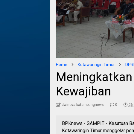
Home
Kotawaringin Timur
DPRD
Meningkatkan
Kewajiban
dwinova katambungnews
0
26
BPKnews - SAMPIT - Kesatuan Ban
Kotawaringin Timur menggelar pend