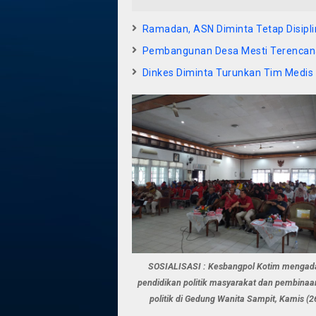
Ramadan, ASN Diminta Tetap Disipli
Pembangunan Desa Mesti Terencan
Dinkes Diminta Turunkan Tim Medis 
SOSIALISASI : Kesbangpol Kotim mengad
pendidikan politik masyarakat dan pembinaan
politik di Gedung Wanita Sampit, Kamis (2