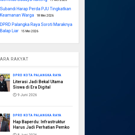
Subandi Harap Perda PJU Tingkatkan
Keamanan Warga
18 Mei 2026
DPRD Palangka Raya Soroti Maraknya
Balap Liar
15 Mei 2026
ARA RAKYAT
DPRD KOTA PALANGKA RAYA
Literasi Jadi Bekal Utama
Siswa di Era Digital
9 Juni 2026
DPRD KOTA PALANGKA RAYA
Hap Baperdu: Infrastruktur
Harus Jadi Perhatian Pemko