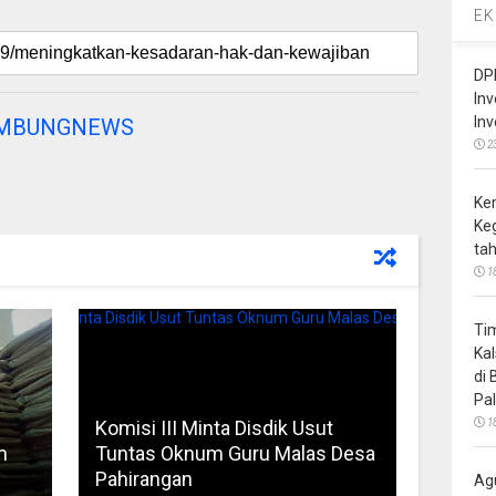
EK
DP
In
In
AMBUNGNEWS
2
Ke
Ke
ta
1
Ti
Ka
di
Pa
Komisi III Minta Disdik Usut
1
m
Tuntas Oknum Guru Malas Desa
Pahirangan
Ag