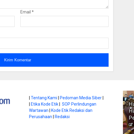
Email
*
atan di Gunung
|
Tentang Kami
|
Pedoman Media Siber
|
Ha
|
Etika Kode Etik
|
SOP Perlindungan
, Ini
Literasi Jadi Bekal Utama
Ha
Wartawan
|
Kode Etik Redaksi dan
bnya
Perusahaan
|
Redaksi
Siswa di Era Digital
P
atambungnews
Garen
9 Juni 2026