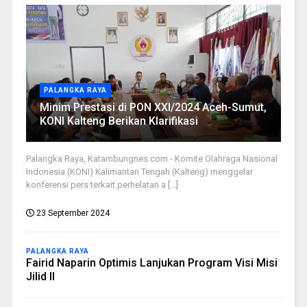
PALANGKA RAYA
Minim Prestasi di PON XXI/2024 Aceh-Sumut,
KONI Kalteng Berikan Klarifikasi
Palangka Raya, Katambungnes.com - Komite Olahraga Nasional
Indonesia (KONI) Kalimantan Tengah (Kalteng) menggelar
konferensi pers terkait perhelatan a [...]
23 September 2024
PALANGKA RAYA
Fairid Naparin Optimis Lanjukan Program Visi Misi
Jilid II