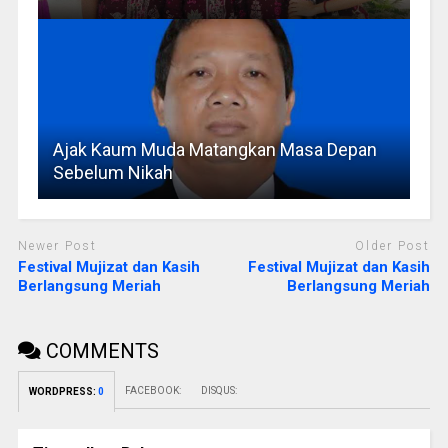
Ajak Kaum Muda Matangkan Masa Depan
Sebelum Nikah
Newer Post
Older Post
Festival Mujizat dan Kasih
Festival Mujizat dan Kasih
Berlangsung Meriah
Berlangsung Meriah
COMMENTS
FACEBOOK:
DISQUS:
WORDPRESS:
0