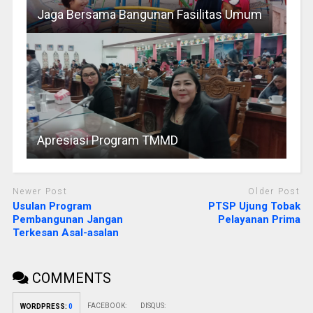
Jaga Bersama Bangunan Fasilitas Umum
Apresiasi Program TMMD
Newer Post
Older Post
Usulan Program
PTSP Ujung Tobak
Pembangunan Jangan
Pelayanan Prima
Terkesan Asal-asalan
COMMENTS
FACEBOOK:
DISQUS:
WORDPRESS:
0