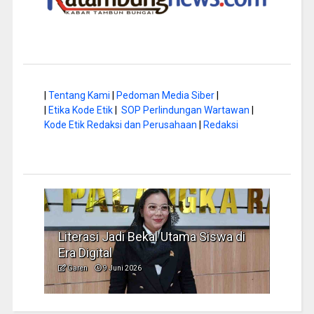
|
Tentang Kami
|
Pedoman Media Siber
|
|
Etika Kode Etik
|
SOP Perlindungan Wartawan
|
Kode Etik Redaksi dan Perusahaan
|
Redaksi
Literasi Jadi Bekal Utama Siswa di
Hap B
Era Digital
Jadi
Garen
9 Juni 2026
Garen