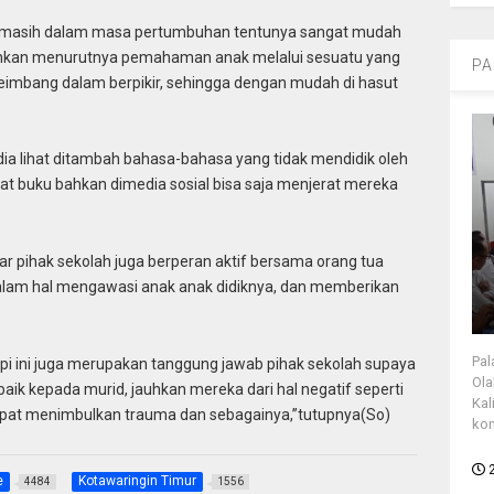
ng masih dalam masa pertumbuhan tentunya sangat mudah
 Bahkan menurutnya pemahaman anak melalui sesuatu yang
PA
seimbang dalam berpikir, sehingga dengan mudah di hasut
 dia lihat ditambah bahasa-bahasa yang tidak mendidik oleh
ewat buku bahkan dimedia sosial bisa saja menjerat mereka
ar pihak sekolah juga berperan aktif bersama orang tua
 dalam hal mengawasi anak anak didiknya, dan memberikan
Pal
api ini juga merupakan tanggung jawab pihak sekolah supaya
Ola
ik kepada murid, jauhkan mereka dari hal negatif seperti
Kal
apat menimbulkan trauma dan sebagainya,”tutupnya(So)
kon
e
Kotawaringin Timur
4484
1556