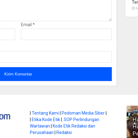
Te
1
Email
*
atan di Gunung
|
Tentang Kami
|
Pedoman Media Siber
|
Ha
|
Etika Kode Etik
|
SOP Perlindungan
, Ini
Literasi Jadi Bekal Utama
Ha
Wartawan
|
Kode Etik Redaksi dan
bnya
Perusahaan
|
Redaksi
Siswa di Era Digital
P
atambungnews