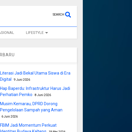
SEARCH
ASIONAL
LIFESTYLE
ERBARU
Literasi Jadi Bekal Utama Siswa di Era
Digital
9 Juni 2026
Hap Baperdu: Infrastruktur Harus Jadi
Perhatian Pemko
8 Juni 2026
Musim Kemarau, DPRD Dorong
Pengelolaan Sampah yang Aman
6 Juni 2026
FBIM Jadi Momentum Perkuat
Identitas Budaya Kalteng
19 Mei 2026