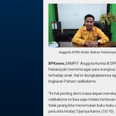
Anggota DPRD Kotim Riskon Febiansya
BPKnews
,SAMPIT- Anggota Komisi III D
Febiansyah meminta agar para orsngtua 
terhadap anak. Hal ini diungkapkannya ag
lingkaran Paham radikalisme.
“Ini hal penting demi masa depan mereka,
radikalisme ini bisa saja melalui tonto
tidak jarang kita menemukan buku-buku cer
perlu kita hindari,”Ujarnya Kamis (10/10).