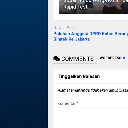
Sudah 1.000 Warga Kotim Ja
Rapid Test
Newer Post
Puluhan Anggota DPRD Kotim Beran
Bimtek Ke Jakarta
COMMENTS
WORDPRESS:
0
Tinggalkan Balasan
Alamat email Anda tidak akan dipublikasi
Komentar
*