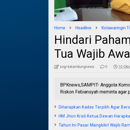
Home
Headline
Kotawaringin T
Hindari Paham
Tua Wajib Awa
sogi katambungnews
0
10 Okt
BPKnews,SAMPIT- Anggota Komisi 
Riskon Febiansyah meminta agar p
Diharapkan Kades Terpilih Agar Ber
HM Jhon Krisli Ketua Dewan Harapk
Tahun Ini Pasar Mangkikit Wajib Ra