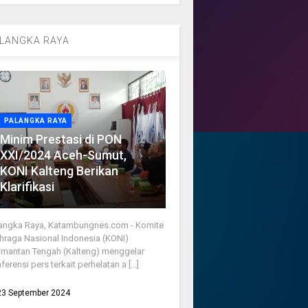
LANGKA RAYA
PALANGKA RAYA
Minim Prestasi di PON
XXI/2024 Aceh-Sumut,
KONI Kalteng Berikan
Klarifikasi
angka Raya, Katambungnes.com - Komite
hraga Nasional Indonesia (KONI)
imantan Tengah (Kalteng) menggelar
ferensi pers terkait perhelatan a [...]
23 September 2024