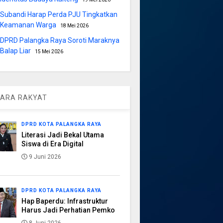
Subandi Harap Perda PJU Tingkatkan
Keamanan Warga
18 Mei 2026
DPRD Palangka Raya Soroti Maraknya
Balap Liar
15 Mei 2026
ARA RAKYAT
DPRD KOTA PALANGKA RAYA
Literasi Jadi Bekal Utama
Siswa di Era Digital
9 Juni 2026
DPRD KOTA PALANGKA RAYA
Hap Baperdu: Infrastruktur
Harus Jadi Perhatian Pemko