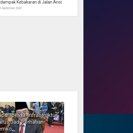
rdampak Kebakaran di Jalan Anoi
4 September 2024
p Baperdu: Infrastruktur
Musim Kemarau, DPRD
rus Jadi Perhatian
Dorong Pengelolaan
emko
Sampah yang Aman