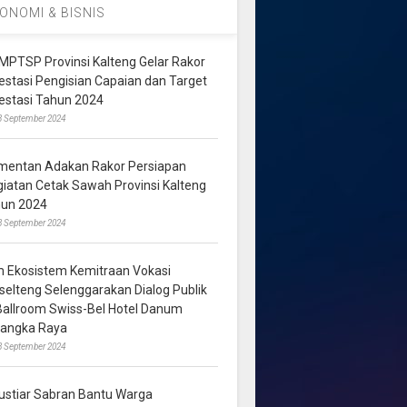
ONOMI & BISNIS
MPTSP Provinsi Kalteng Gelar Rakor
vestasi Pengisian Capaian dan Target
vestasi Tahun 2024
3 September 2024
mentan Adakan Rakor Persiapan
giatan Cetak Sawah Provinsi Kalteng
hun 2024
8 September 2024
m Ekosistem Kemitraan Vokasi
lselteng Selenggarakan Dialog Publik
 Ballroom Swiss-Bel Hotel Danum
langka Raya
8 September 2024
ustiar Sabran Bantu Warga