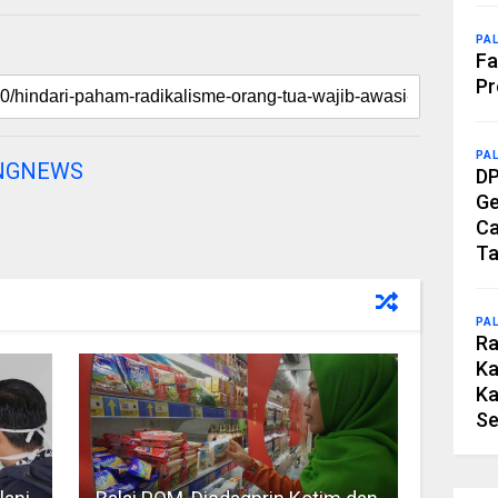
PA
Fa
Pr
PA
NGNEWS
DP
Ge
Ca
Ta
PA
Ra
Ka
Ka
Se