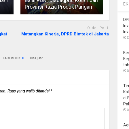
lani
Balai POM, Disdagprin Kotim dan
EK
Provinsi Razia Produk Pangan
DP
In
Older Post
In
gkat
Matangkan Kinerja, DPRD Bimtek di Jakarta
2
Ke
FACEBOOK:
0
DISQUS:
Ke
ta
1
Ti
kan.
Ruas yang wajib ditandai
*
Ka
di
Pa
1
Ag